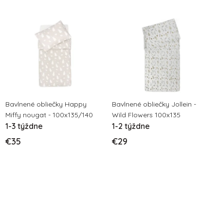
o
v
v
Bavlnené obliečky Happy
Bavlnené obliečky Jollein -
Miffy nougat - 100x135/140
Wild Flowers 100x135
1-3 týždne
1-2 týždne
€35
€29