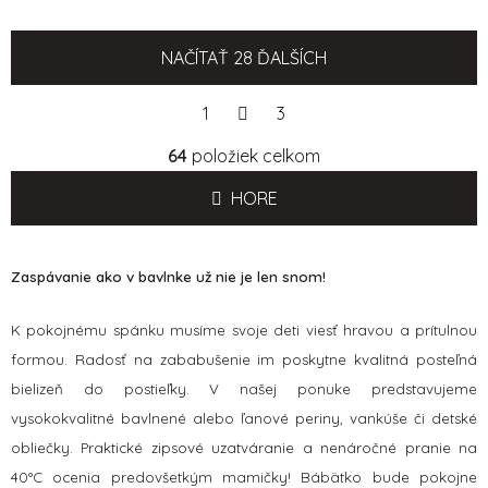
NAČÍTAŤ 28 ĎALŠÍCH
S
1
t
3
r
O
á
64
položiek celkom
v
n
l
k
HORE
á
o
d
v
a
a
Zaspávanie ako v bavlnke už nie je len snom!
c
n
i
i
e
e
K pokojnému spánku musíme svoje deti viesť hravou a prítulnou
p
formou. Radosť na zababušenie im poskytne kvalitná posteľná
r
bielizeň do postieľky. V našej ponuke predstavujeme
v
vysokokvalitné bavlnené alebo ľanové periny, vankúše či detské
k
y
obliečky. Praktické zipsové uzatváranie a nenáročné pranie na
v
40°C ocenia predovšetkým mamičky! B
ábätko bude pokojne