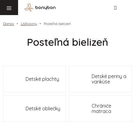
Hľadať
NÁ
Prejsť
KO
na
obsah
Domov
Lôžkoviny
Posteľná bielizeň
Posteľná bielizeň
Detské periny a
Detské plachty
vankúše
Chrániče
Detské obliečky
matraca