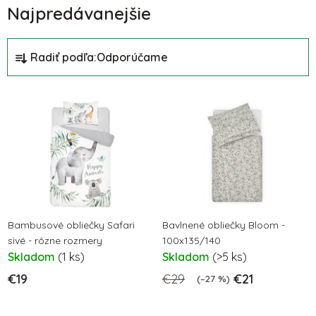
Najpredávanejšie
R
Radiť podľa:
Odporúčame
a
d
V
e
ý
n
p
i
i
e
s
p
p
r
r
o
o
Bambusové obliečky Safari
Bavlnené obliečky Bloom -
d
sivé - rôzne rozmery
100x135/140
d
u
Skladom
(1 ks)
Skladom
(>5 ks)
u
k
€19
€29
€21
k
(–27 %)
t
t
o