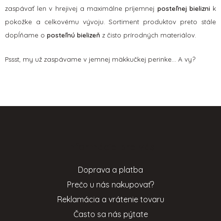
ý
zaspávať len v hrejivej a maximálne príjemnej
posteľnej bielizni
k
p
pokožke a celkovému vývoju. Sortiment produktov preto stále
i
s
dopĺňame o
posteľnú bielizeň
z čisto prírodných materiálov.
u
Pssst, my už zaspávame v jemnej mäkkučkej perinke... A vy?
Z
á
p
Informácie pre vás
ä
t
Doprava a platba
i
Prečo u nás nakupovať?
e
Reklamácia a vrátenie tovaru
Často sa nás pýtate