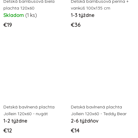
Detská bambusová biela
Detská bambusová perina +
plachta 120x60
vankúš 100x135 cm
Skladom
(1 ks)
1-3 týždne
€19
€36
Detská bavlnená plachta
Detská bavlnená plachta
Jollein 120x60 - nugát
Jollein 120x60 - Teddy Bear
1-2 týždne
2-6 týždňov
€12
€14