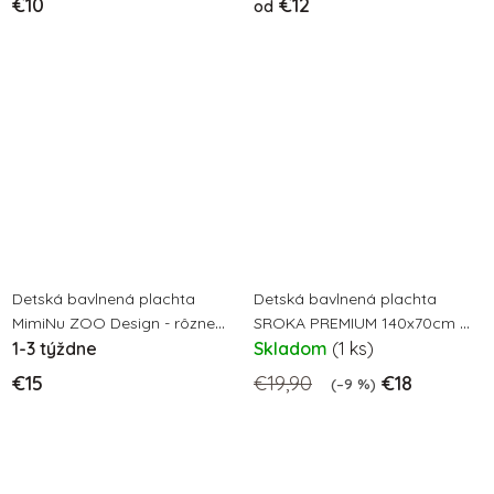
€10
€12
od
Detská bavlnená plachta
Detská bavlnená plachta
MimiNu ZOO Design - rôzne
SROKA PREMIUM 140x70cm -
rozmery
1-3 týždne
hnedá
Skladom
(1 ks)
€15
€19,90
€18
(–9 %)