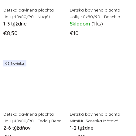
Detská bavlnená plachta
Detská bavlnená plachta
Jolly 40x80/90 - Nugát
Jolly 40x80/90 - Rosehip
1-3 týždne
Skladom
(1 ks)
€8,50
€10
Novinka
Detská bavlnená plachta
Detská bavlnená plachta
Jolly 40x80/90 - Teddy Bear
MimiNu Sarenka Mätová -
2-6 týždňov
Rôzne rozmery
1-2 týždne