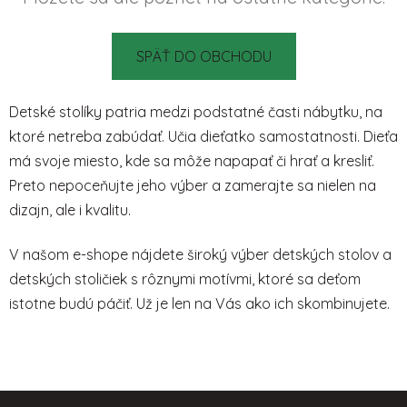
SPÄŤ DO OBCHODU
Detské stolíky patria medzi podstatné časti nábytku, na
ktoré netreba zabúdať. Učia dieťatko samostatnosti. Dieťa
má svoje miesto, kde sa môže napapať či hrať a kresliť.
Preto nepoceňujte jeho výber a zamerajte sa nielen na
dizajn, ale i kvalitu.
V našom e-shope nájdete široký výber detských stolov a
detských stoličiek
s rôznymi motívmi, ktoré sa deťom
istotne budú páčiť. Už je len na Vás ako ich skombinujete.
Z