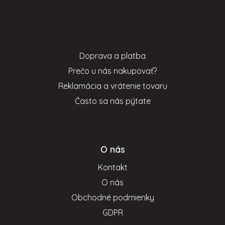
á
p
Informácie pre vás
ä
t
Doprava a platba
i
Prečo u nás nakupovať?
e
Reklamácia a vrátenie tovaru
Často sa nás pýtate
O nás
Kontakt
O nás
Obchodné podmienky
GDPR