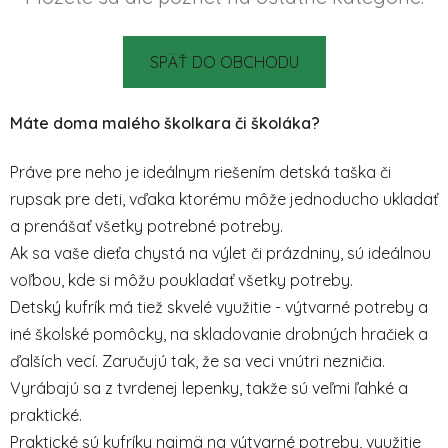
SPÄŤ DO OBCHODU
Máte doma malého školkara či školáka?
Práve pre neho je ideálnym riešením detská taška či
rupsak pre deti, vďaka ktorému môže jednoducho ukladať
a prenášať všetky potrebné potreby.
Ak sa vaše dieťa chystá na výlet či prázdniny, sú ideálnou
voľbou, kde si môžu poukladať všetky potreby.
Detský kufrík má tiež skvelé využitie - výtvarné potreby a
iné školské pomôcky, na skladovanie drobných hračiek a
ďalších vecí. Zaručujú tak, že sa veci vnútri nezničia.
Vyrábajú sa z tvrdenej lepenky, takže sú veľmi ľahké a
praktické.
Praktické sú kufríky najmä na výtvarné potreby, využitie