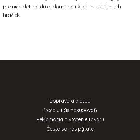
pre nich deti nájdu aj doma na ukladanie drobných
hračiek.
Z
á
p
Informácie pre vás
ä
t
Doprava a platba
i
Prečo u nás nakupovať?
e
Reklamácia a vrátenie tovaru
Často sa nás pýtate