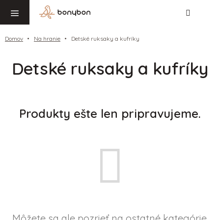
Hľadať
NÁ
Prejsť
KO
na
obsah
Domov
Na hranie
Detské ruksaky a kufríky
Detské ruksaky a kufríky
Produkty ešte len pripravujeme.
Môžete sa ale pozrieť na ostatné kategórie.