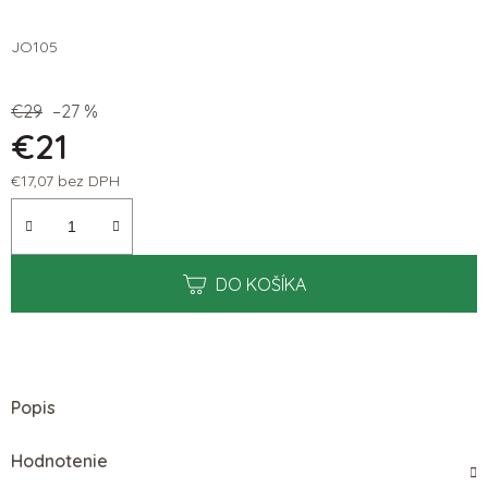
JO105
€29
–27 %
€21
€17,07 bez DPH
Jednotková cena:
DO KOŠÍKA
Popis
Hodnotenie