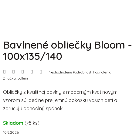
Bavlnené obliečky Bloom -
100x135/140
Priemerné
Neohodnotené
Podrobnosti hodnotenia
hodnotenie
Značka:
Jollein
produktu
je
0,0
Obliečky z kvalitnej bavlny s moderným kvetinovým
z
5
vzorom sú ideálne pre jemnú pokožku vašich detí a
hviezdičiek.
zaručujú pohodlný spánok.
Skladom
(>5 ks)
10.8.2026