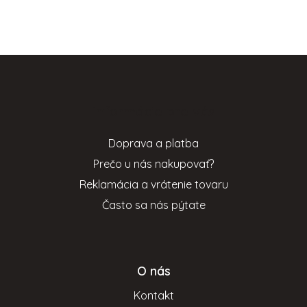
Z
á
p
Informácie pre vás
ä
t
Doprava a platba
i
Prečo u nás nakupovať?
e
Reklamácia a vrátenie tovaru
Často sa nás pýtate
O nás
Kontakt