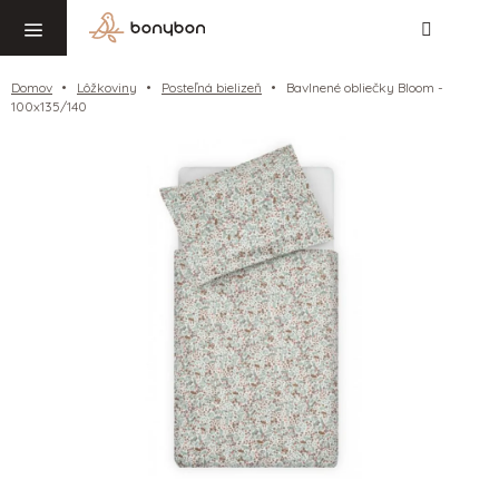
Hľadať
NÁ
Prejsť
KO
na
obsah
Domov
Lôžkoviny
Posteľná bielizeň
Bavlnené obliečky Bloom -
100x135/140