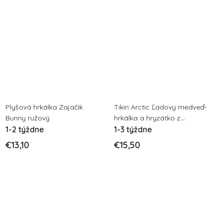
Plyšová hrkálka Zajačik
Tikiri Arctic Ľadový medveď-
Bunny ružový
hrkálka a hryzátko z
1-2 týždne
prírodnej gumy
1-3 týždne
€13,10
€15,50