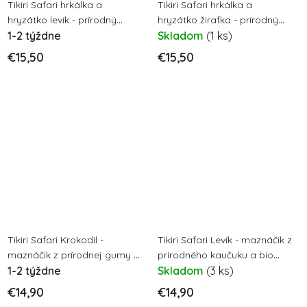
Tikiri Safari hrkálka a
Tikiri Safari hrkálka a
hryzátko levík - prírodný
hryzátko žirafka - prírodný
kaučuk
1-2 týždne
kaučuk
Skladom
(1 ks)
€15,50
€15,50
Tikiri Safari Krokodíl -
Tikiri Safari Levík - maznáčik z
maznáčik z prírodnej gumy a
prírodného kaučuku a bio
bio bavlny
1-2 týždne
bavlny
Skladom
(3 ks)
€14,90
€14,90