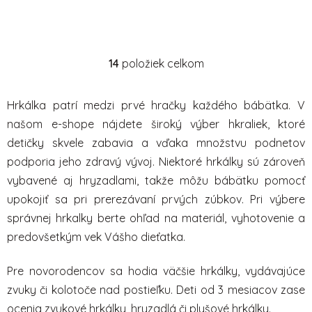
14
položiek celkom
O
v
l
Hrkálka patrí medzi prvé hračky každého bábätka. V
á
našom e-shope nájdete široký výber hkraliek, ktoré
d
detičky skvele zabavia a vďaka množstvu podnetov
a
c
podporia jeho zdravý vývoj. Niektoré hrkálky sú zároveň
i
vybavené aj hryzadlami, takže môžu bábätku pomocť
e
upokojiť sa pri prerezávaní prvých zúbkov. Pri výbere
p
správnej hrkalky berte ohľad na materiál, vyhotovenie a
r
predovšetkým vek Vášho dieťatka.
v
k
y
Pre novorodencov sa hodia väčšie hrkálky, vydávajúce
v
zvuky či
kolotoče nad postieľku.
Deti od 3 mesiacov zase
ý
ocenia zvukové hrkálky, hryzadlá či plyšové hrkálky.