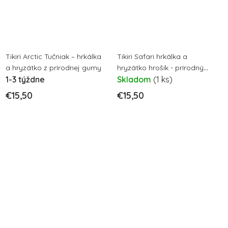
Tikiri Arctic Tučniak – hrkálka
Tikiri Safari hrkálka a
a hryzátko z prírodnej gumy
hryzátko hrošík - prírodný
1-3 týždne
kaučuk
Skladom
(1 ks)
€15,50
€15,50