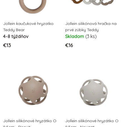
s
p
p
r
r
o
o
Jollein kaučukové hryzatko
Jollein silikónová hračka na
d
Teddy Bear
prvé zúbky Teddy
d
u
4-8 týždňov
Skladom
(3 ks)
u
k
€13
€16
k
t
t
o
o
v
v
Jollein silikónové hryzátko O
Jollein silikónové hryzátko O