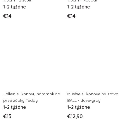
9,5cm - Biscuit
9,5cm - Nougat
1-2 týždne
1-2 týždne
€14
€14
Jollein silikónový náramok na
Mushie silikónové hryzátko
prvé zúbky Teddy
BALL - dove-gray
1-2 týždne
1-2 týždne
€15
€12,90