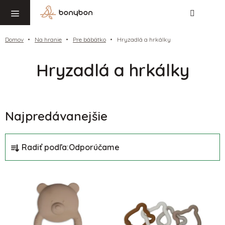
Hľadať
NÁ
Prejsť
KO
na
obsah
Domov
Na hranie
Pre bábätko
Hryzadlá a hrkálky
Hryzadlá a hrkálky
Najpredávanejšie
R
Radiť podľa:
Odporúčame
a
d
V
e
ý
n
p
i
i
e