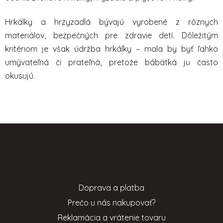
p
i
Hrkálky a hrzyzadlá bývajú vyrobené z rôznych
s
u
materiálov, bezpečných pre zdravie detí. Dôležitým
kritériom je však údržba hrkálky – mala by byť ľahko
umývateľná či prateľná, pretože bábätká ju často
okusujú.
Z
á
p
Informácie pre vás
ä
t
Doprava a platba
i
Prečo u nás nakupovať?
e
Reklamácia a vrátenie tovaru