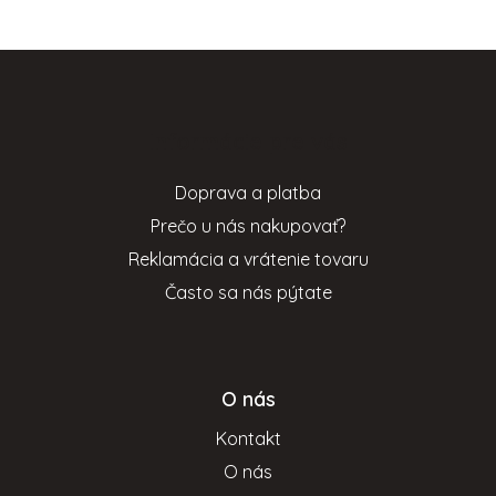
Z
á
p
Informácie pre vás
ä
t
Doprava a platba
i
Prečo u nás nakupovať?
e
Reklamácia a vrátenie tovaru
Často sa nás pýtate
O nás
Kontakt
O nás