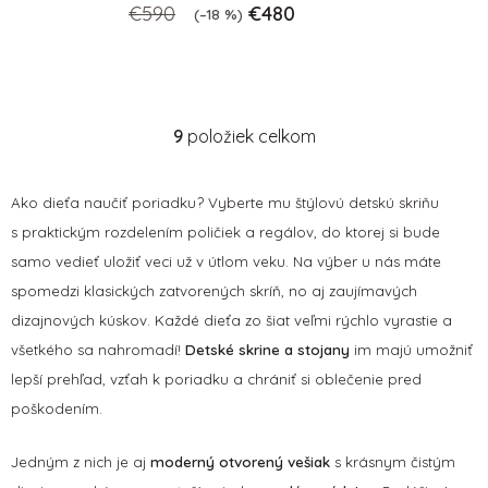
€590
€480
(–18 %)
9
položiek celkom
O
v
l
Ako dieťa naučiť poriadku? Vyberte mu štýlovú detskú skriňu
á
s praktickým rozdelením poličiek a regálov, do ktorej si bude
d
samo vedieť uložiť veci už v útlom veku. Na výber u nás máte
a
c
spomedzi klasických zatvorených skríň, no aj zaujímavých
i
dizajnových kúskov. K
aždé dieťa zo šiat veľmi rýchlo vyrastie a
e
všetkého sa nahromadí!
Detské skrine a stojany
im majú umožniť
p
lepší prehľad, vzťah k poriadku a chrániť si oblečenie pred
r
v
poškodením.
k
y
Jedným z nich je aj
moderný otvorený vešiak
s krásnym čistým
v