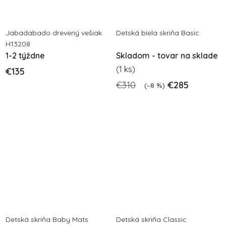
Jabadabado drevený vešiak
Detská biela skriňa Basic
H13208
1-2 týždne
Skladom - tovar na sklade
(1 ks)
€135
€310
€285
(–8 %)
Detská skriňa Baby Mats
Detská skriňa Classic