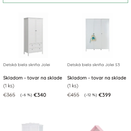
d
V
e
ý
n
p
i
i
e
s
p
p
r
r
o
o
Detská biela skriňa Jolei
Detská biela skriňa Jolei S3
d
d
u
Skladom - tovar na sklade
Skladom - tovar na sklade
u
k
(1 ks)
(1 ks)
k
t
€365
€340
€455
€399
t
(–6 %)
(–12 %)
o
o
v
v