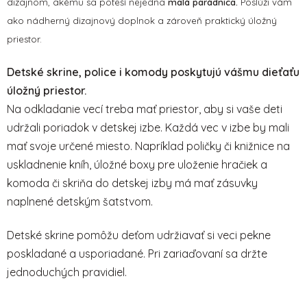
dizajnom, akému sa poteší nejedna
malá parádnica.
Poslúži vám
ý
ako nádherný dizajnový doplnok a zároveň praktický úložný
p
i
priestor.
s
u
Detské skrine, police i komody poskytujú vášmu dieťaťu
úložný priestor.
Na odkladanie vecí treba mať priestor, aby si vaše deti
udržali poriadok v detskej izbe. Každá vec v izbe by mali
mať svoje určené miesto. Napríklad poličky či knižnice na
uskladnenie kníh, úložné boxy pre uloženie hračiek a
komoda či skriňa do detskej izby má mať zásuvky
naplnené detským šatstvom.
Detské skrine pomôžu deťom udržiavať si veci pekne
poskladané a usporiadané. Pri zariaďovaní sa držte
jednoduchých pravidiel.