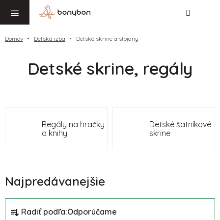
Hľadať
NÁ
Prejsť
KO
na
obsah
Domov
Detská izba
Detské skrine a stojany
Detské skrine, regály
Regály na hračky
Detské šatníkové
a knihy
skrine
Najpredávanejšie
R
Radiť podľa:
Odporúčame
a