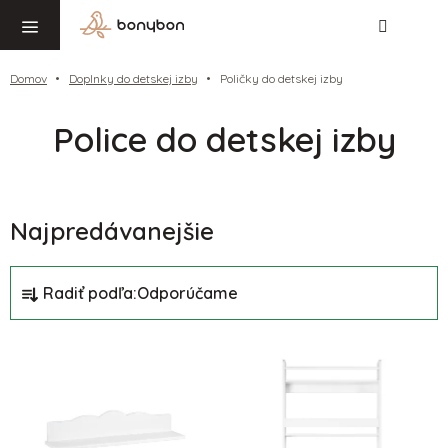
Hľadať
NÁ
Prejsť
KO
na
obsah
Domov
Doplnky do detskej izby
Poličky do detskej izby
Police do detskej izby
Najpredávanejšie
R
Radiť podľa:
Odporúčame
a
d
V
e
ý
n
p
i
i
e