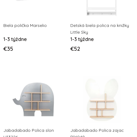
s
p
p
r
r
o
o
Biela polička Marselio
Detská biela polica na knižky
d
Little Sky
d
u
1-3 týždne
1-3 týždne
u
k
€35
€52
k
t
t
o
o
v
v
Jabadabado Polica slon
Jabadabado Polica zajac