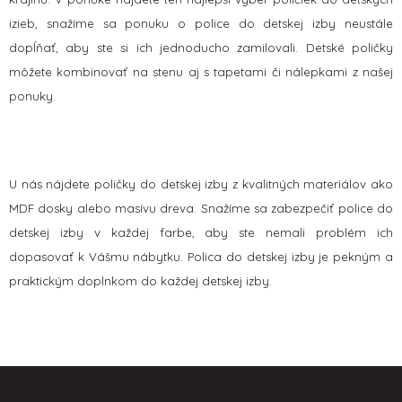
s
izieb, snažíme sa ponuku o police do detskej izby neustále
u
dopĺňať, aby ste si ich jednoducho zamilovali. Detské poličky
môžete kombinovať na stenu aj s tapetami či nálepkami z našej
ponuky.
U nás nájdete poličky do detskej izby z kvalitných materiálov ako
MDF dosky alebo masívu dreva. Snažíme sa zabezpečiť police do
detskej izby v každej farbe, aby ste nemali problém ich
dopasovať k Vášmu nábytku. Polica do detskej izby je pekným a
praktickým doplnkom do každej detskej izby.
Z
á