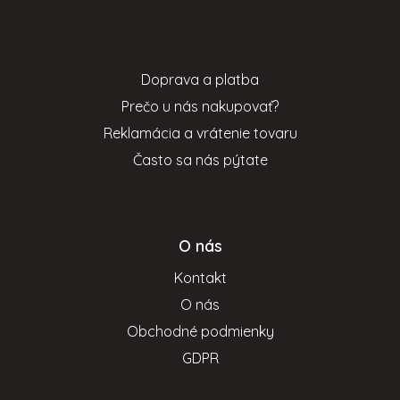
p
Informácie pre vás
ä
t
Doprava a platba
i
Prečo u nás nakupovať?
e
Reklamácia a vrátenie tovaru
Často sa nás pýtate
O nás
Kontakt
O nás
Obchodné podmienky
GDPR