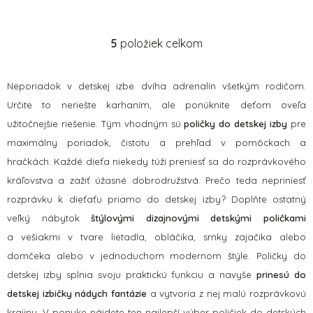
5
položiek celkom
O
v
l
Neporiadok v detskej izbe dvíha adrenalín všetkým rodičom.
á
Určite to neriešte karhaním, ale ponúknite deťom oveľa
d
užitočnejšie riešenie. Tým vhodným sú
a
poličky do detskej izby
pre
c
maximálny poriadok, čistotu a prehľad v pomôckach a
i
hračkách.
Každé dieťa niekedy túži preniesť sa do rozprávkového
e
kráľovstva a zažiť úžasné dobrodružstvá. Prečo teda nepriniesť
p
rozprávku k dieťaťu priamo do detskej izby? Doplňte ostatný
r
v
veľký nábytok
štýlovými dizajnovými detskými poličkami
k
a vešiakmi v tvare lietadla, obláčika, srnky zajačika alebo
y
domčeka alebo v jednoduchom modernom štýle. Poličky do
v
detskej izby splnia svoju praktickú funkciu a navyše
prinesú do
ý
p
detskej izbičky nádych fantázie
a vytvoria z nej malú rozprávkovú
i
krajinu. V ponuke nájdete ten najlepší výber poličiek do detských