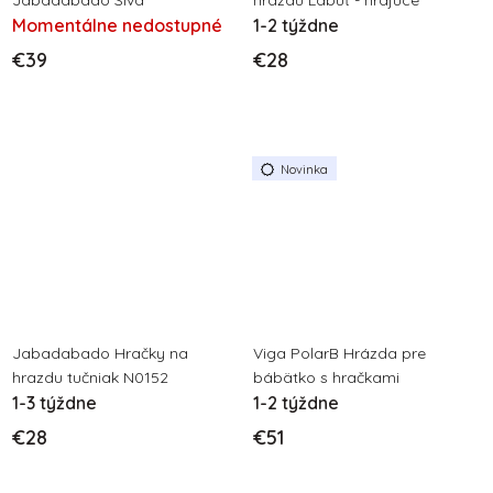
Jabadabado Sivá
hrazdu Labuť - hrajúce
Momentálne nedostupné
1-2 týždne
€39
€28
Novinka
Jabadabado Hračky na
Viga PolarB Hrázda pre
hrazdu tučniak N0152
bábätko s hračkami
1-3 týždne
1-2 týždne
€28
€51