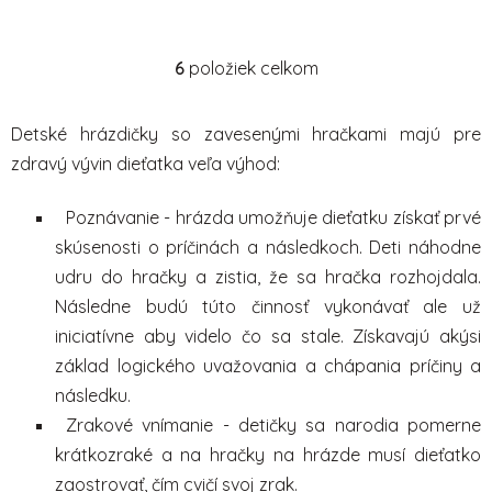
6
položiek celkom
O
v
l
Detské hrázdičky so zavesenými hračkami majú pre
á
zdravý vývin dieťatka veľa výhod:
d
a
Poznávanie - hrázda umožňuje dieťatku získať prvé
c
i
skúsenosti o príčinách a následkoch. Deti náhodne
e
udru do hračky a zistia, že sa hračka rozhojdala.
p
Následne budú túto činnosť vykonávať ale už
r
iniciatívne aby videlo čo sa stale. Získavajú akýsi
v
základ logického uvažovania a chápania príčiny a
k
y
následku.
v
Zrakové vnímanie - detičky sa narodia pomerne
ý
krátkozraké a na hračky na hrázde musí dieťatko
p
zaostrovať, čím cvičí svoj zrak.
i