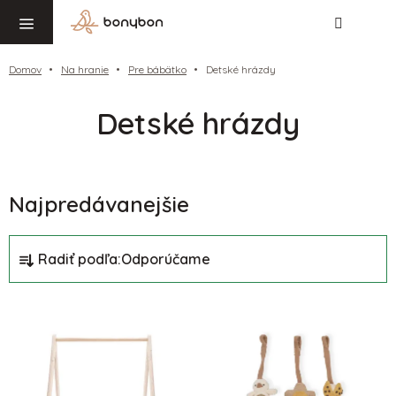
Hľadať
NÁ
Prejsť
KO
na
obsah
Domov
Na hranie
Pre bábätko
Detské hrázdy
Detské hrázdy
Najpredávanejšie
R
Radiť podľa:
Odporúčame
a
d
V
e
ý
n
p
i
i
e