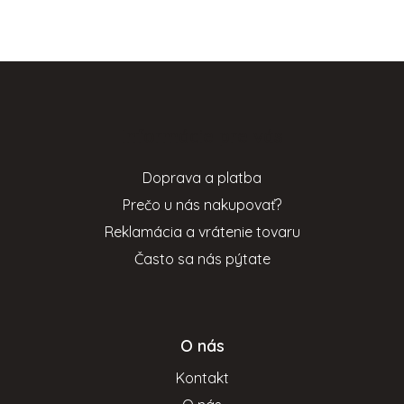
Z
á
p
Informácie pre vás
ä
t
Doprava a platba
i
Prečo u nás nakupovať?
e
Reklamácia a vrátenie tovaru
Často sa nás pýtate
O nás
Kontakt