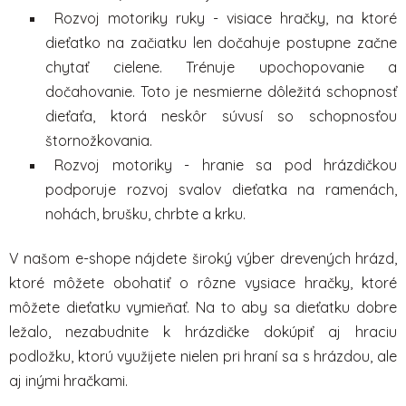
s
Rozvoj motoriky ruky - visiace hračky, na ktoré
u
dieťatko na začiatku len dočahuje postupne začne
chytať cielene. Trénuje upochopovanie a
dočahovanie. Toto je nesmierne dôležitá schopnosť
dieťaťa, ktorá neskôr súvusí so schopnosťou
štornožkovania.
Rozvoj motoriky - hranie sa pod hrázdičkou
podporuje rozvoj svalov dieťatka na ramenách,
nohách, brušku, chrbte a krku.
V našom e-shope nájdete široký výber drevených hrázd,
ktoré môžete obohatiť o rôzne
vysiace hračky,
ktoré
môžete dieťatku vymieňať. Na to aby sa dieťatku dobre
ležalo, nezabudnite k hrázdičke dokúpiť aj
hraciu
podložku
, ktorú využijete nielen pri hraní sa s hrázdou, ale
aj inými hračkami.