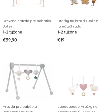
s
p
p
r
r
o
o
Drevená hrazda pre bábätko
Hračky na hrazdu Jollein
d
Jollein
jarná záhrada
d
u
1-2 týždne
1-2 týždne
u
k
€39,90
€19
k
t
t
o
o
v
v
Hrazda pre bábätká
Jabadabado Hračky na