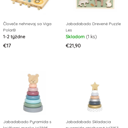
s
p
p
r
r
o
o
Človeče nehnevaj sa Viga
Jabadabado Drevené Puzzle
d
PolarB
Les
d
u
1-2 týždne
Skladom
(1 ks)
u
k
€17
€21,90
k
t
t
o
o
v
v
Jabadabado Pyramída s
Jabadabado Skladacia