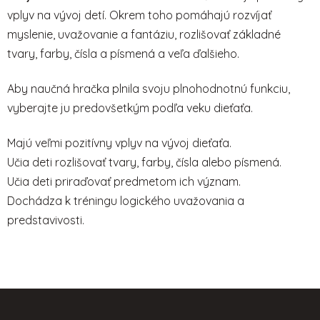
a
c
vplyv na vývoj detí. Okrem toho pomáhajú rozvíjať
i
myslenie, uvažovanie a fantáziu, rozlišovať základné
e
tvary, farby, čísla a písmená a veľa ďalšieho.
p
r
Aby naučná hračka plnila svoju plnohodnotnú funkciu,
v
vyberajte ju predovšetkým podľa veku dieťaťa.
k
y
v
Majú veľmi pozitívny vplyv na vývoj dieťaťa.
ý
Učia deti rozlišovať tvary, farby, čísla alebo písmená.
p
Učia deti priraďovať predmetom ich význam.
i
Dochádza k tréningu logického uvažovania a
s
u
predstavivosti.
Z
á