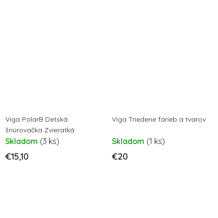
Viga PolarB Detská
Viga Triedene farieb a tvarov
šnúrovačka Zvieratká
Skladom
(3 ks)
Skladom
(1 ks)
€15,10
€20