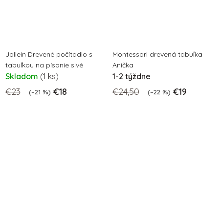
Jollein Drevené počítadlo s
Montessori drevená tabuľka
tabuľkou na písanie sivé
Anička
Skladom
(1 ks)
1-2 týždne
€23
€18
€24,50
€19
(–21 %)
(–22 %)