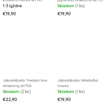
krúžkami macko W7195
pyramída strieborná W7157
1-3 týždne
Skladom
(1 ks)
€19,90
€19,90
Jabadabado Triediaci box
Jabadabado Vkladačka
strieborný W7155
macko
Skladom
(2 ks)
Skladom
(1 ks)
€22,90
€19,90