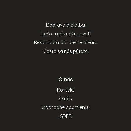
p
Informácie pre vás
ä
t
Doprava a platba
i
Prečo u nás nakupovať?
e
Reklamácia a vrátenie tovaru
Často sa nás pýtate
O nás
Kontakt
O nás
Obchodné podmienky
GDPR