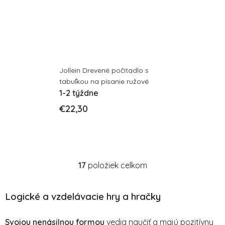
Jollein Drevené počítadlo s
tabuľkou na písanie ružové
1-2 týždne
€22,30
17
položiek celkom
O
v
l
Logické a vzdelávacie hry a hračky
á
d
Svojou nenásilnou formou
vedia naučiť a majú pozitívny