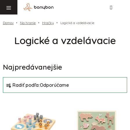
Hľadať
NÁ
Prejsť
KO
na
obsah
Domov
Na hranie
Hračky
Logické a vzdelávacie
Logické a vzdelávacie
Najpredávanejšie
R
Radiť podľa:
Odporúčame
a
d
V
e
ý
n
p
i
i
e