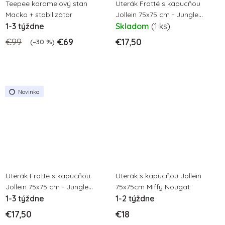
Teepee karamelový stan
Uterák Frotté s kapucňou
Macko + stabilizátor
Jollein 75x75 cm - Jungle
1-3 týždne
Croco
Skladom
(1 ks)
€99
€69
€17,50
(–30 %)
Novinka
Uterák Frotté s kapucňou
Uterák s kapucňou Jollein
Jollein 75x75 cm - Jungle
75x75cm Miffy Nougat
Cheetah
1-3 týždne
1-2 týždne
€17,50
€18