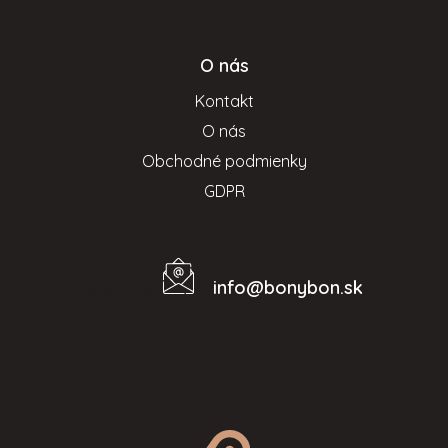
p
i
s
O nás
u
Kontakt
O nás
Obchodné podmienky
GDPR
info
@
bonybon.sk
Kontakt