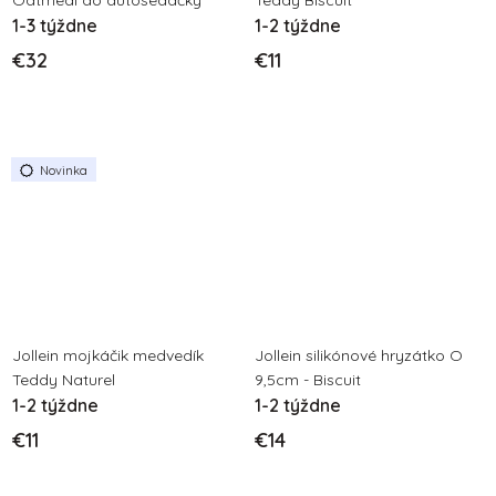
Oatmeal do autosedačky
Teddy Biscuit
1-3 týždne
1-2 týždne
€32
€11
Novinka
Jollein mojkáčik medvedík
Jollein silikónové hryzátko O
Teddy Naturel
9,5cm - Biscuit
1-2 týždne
1-2 týždne
€11
€14