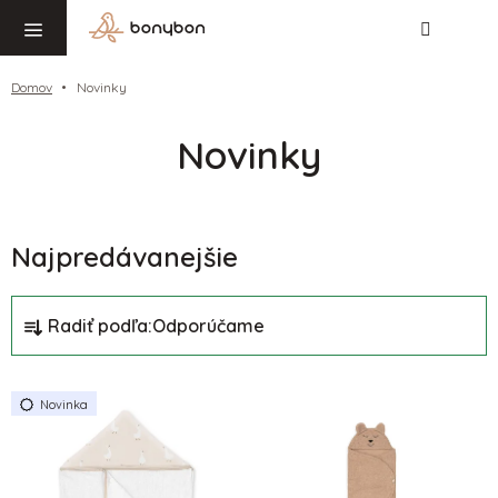
Hľadať
NÁ
Prejsť
KO
na
obsah
Domov
Novinky
Novinky
Najpredávanejšie
R
Radiť podľa:
Odporúčame
a
d
V
e
Novinka
ý
n
p
i
i
e