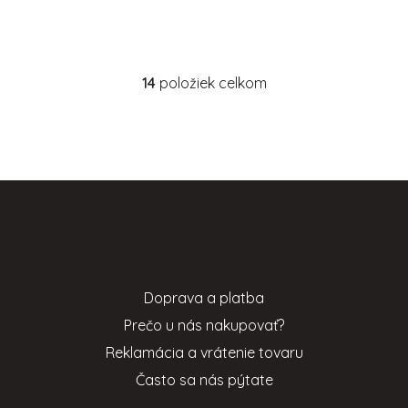
14
položiek celkom
O
v
l
á
d
Z
a
c
á
i
p
e
Informácie pre vás
ä
p
t
r
Doprava a platba
i
v
Prečo u nás nakupovať?
e
k
y
Reklamácia a vrátenie tovaru
v
Často sa nás pýtate
ý