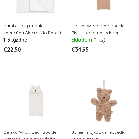
s
p
p
r
r
o
o
Bambusový uterák s
Detská Wrap Bear Boucle
d
kapucňou Albero Mio Forest
Biscuit do autosedačky
d
u
Friends 120x50
1-3 týždne
Skladom
(1 ks)
u
k
€22,50
€34,95
k
t
t
o
o
v
v
Detská Wrap Bear Boucle
Jollein mojkáčik medvedík