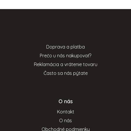
Z
á
p
Informácie pre vás
ä
t
Doprava a platba
i
Prečo u nás nakupovať?
e
Reklamácia a vrátenie tovaru
Často sa nás pýtate
O nás
Kontakt
O nás
Obchodné podmienky