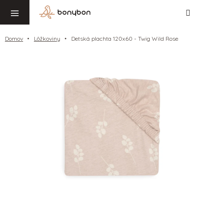
Hľadať
NÁ
Prejsť
KO
na
obsah
Domov
Lôžkoviny
Detská plachta 120x60 - Twig Wild Rose