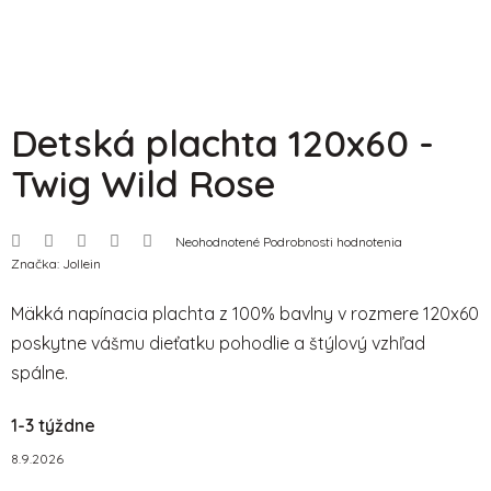
Detská plachta 120x60 -
Twig Wild Rose
Priemerné
Neohodnotené
Podrobnosti hodnotenia
hodnotenie
Značka:
Jollein
produktu
je
0,0
Mäkká napínacia plachta z 100% bavlny v rozmere 120x60
z
5
poskytne vášmu dieťatku pohodlie a štýlový vzhľad
hviezdičiek.
spálne.
1-3 týždne
8.9.2026