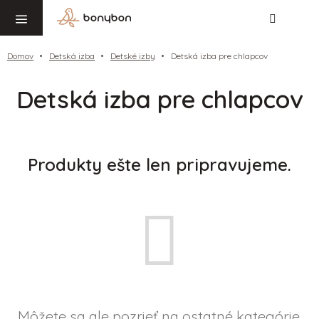
Hľadať
NÁ
Prejsť
KO
na
obsah
Domov
Detská izba
Detské izby
Detská izba pre chlapcov
Detská izba pre chlapcov
Produkty ešte len pripravujeme.
Môžete sa ale pozrieť na ostatné kategórie.