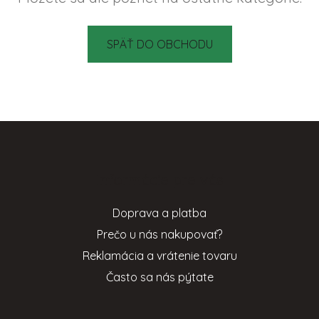
SPÄŤ DO OBCHODU
Z
á
p
Informácie pre vás
ä
t
Doprava a platba
i
Prečo u nás nakupovať?
e
Reklamácia a vrátenie tovaru
Často sa nás pýtate