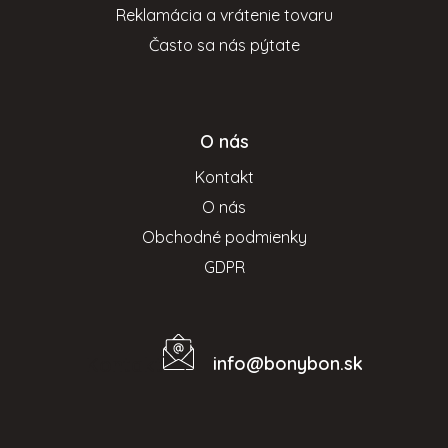
y
Reklamácia a vrátenie tovaru
v
Často sa nás pýtate
ý
p
i
s
O nás
u
Kontakt
O nás
Obchodné podmienky
GDPR
info
@
bonybon.sk
Kontakt