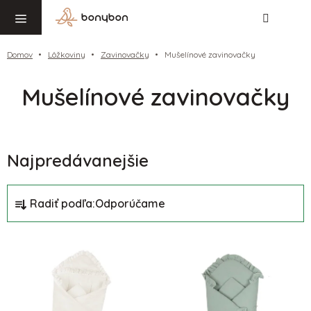
Hľadať
NÁ
Prejsť
KO
na
obsah
Domov
Lôžkoviny
Zavinovačky
Mušelínové zavinovačky
Mušelínové zavinovačky
Najpredávanejšie
R
Radiť podľa:
Odporúčame
a
d
V
e
ý
n
p
i
i
e