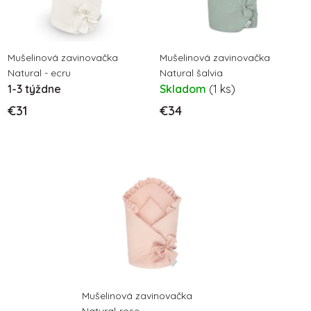
s
p
p
r
r
o
o
Mušelinová zavinovačka
Mušelinová zavinovačka
d
Natural - ecru
Natural šalvia
d
u
1-3 týždne
Skladom
(1 ks)
u
k
€31
€34
k
t
t
o
o
v
v
Mušelinová zavinovačka