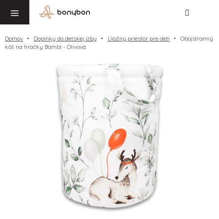
Hľadať
NÁ
Prejsť
KO
na
obsah
Domov
Doplnky do detskej izby
Úložný priestor pre deti
Obojstranný
kôš na hračky Bambi - Olivová