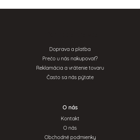
Z
á
p
Informácie pre vás
ä
t
Doprava a platba
i
Prečo u nás nakupovať?
e
Reklamácia a vrátenie tovaru
Často sa nás pýtate
O nás
Kontakt
O nás
Obchodné podmienky