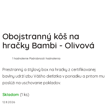
Obojstranný kôš na
hračky Bambi - Olivová
Priemerné
1 hodnotenie
Podrobnosti hodnotenia
hodnotenie
produktu
je
Priestranný a štýlový box na hračky z certifikovanej
5,0
bavlny udrží izbu Vášho dieťatka v poriadku a pritom mu
z
5
poslúži na uschovanie pokladov.
hviezdičiek.
Skladom
(1 ks)
12.8.2026