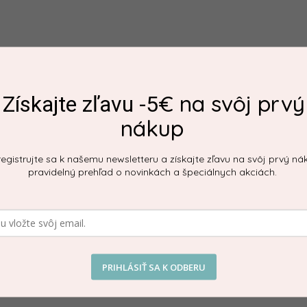
oužívať na viac spôsobov. Vhodná bude hlavne v prvých
 ako podložku na hranie alebo ako osušku po kúpaní. Použi
€ na svôj prvý
Získajte zľavu -5
 materiál - hutný netkaný silikón so vzduchovými kanálikmi,
nákup
egistrujte sa k našemu newsletteru a získajte zľavu na svôj prvý ná
pravidelný prehľad o novinkách a špeciálnych akciách.
upňoch
PRIHLÁSIŤ SA K ODBERU