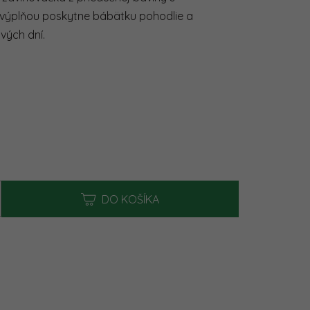
0,0
 výplňou poskytne bábätku pohodlie a
z
5
vých dní.
hviezdičiek.
na:
DO KOŠÍKA