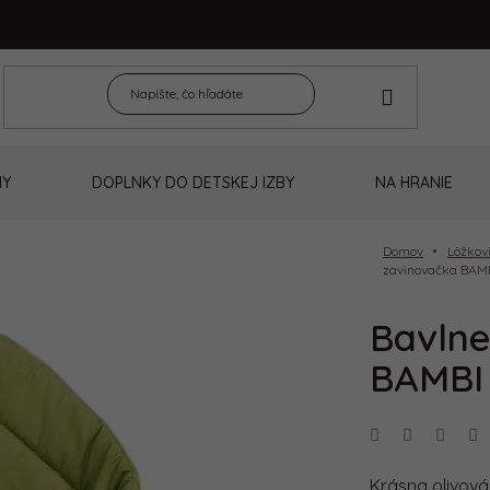
NY
DOPLNKY DO DETSKEJ IZBY
NA HRANIE
Domov
Lôžkov
zavinovačka BAMB
Bavlne
BAMBI 
Krásna olivová