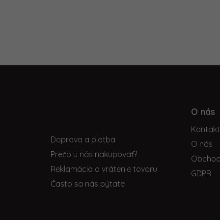
Z
á
p
O nás
Informácie pre vás
ä
Kontak
t
Doprava a platba
i
O nás
Prečo u nás nakupovať?
e
Obchod
Reklamácia a vrátenie tovaru
GDPR
Často sa nás pýtate