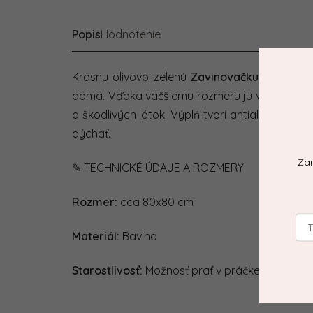
Popis
Hodnotenie
Krásnu olivovo zelenú
Zavinovačku
môžete p
doma. Vďaka väčšiemu rozmeru ju vieme použiť
a škodlivých látok. Výplň tvorí antialergický
dýchať.
Zar
✎ TECHNICKÉ ÚDAJE A ROZMERY
Rozmer:
cca 80x80 cm
Materiál:
Bavlna
Starostlivosť:
Možnosť prať v práčke na 30 st