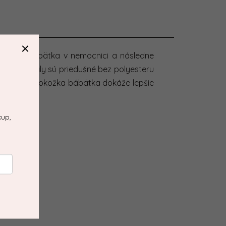
 dňoch bábätka v nemocnici a následne
té materiály sú priedušné bez polyesteru
 vďaka čomu pokožka bábätka dokáže lepšie
kup,