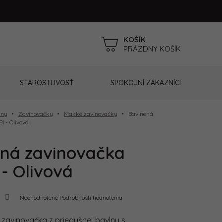
NÁKUPNÝ
PRÁZDNY KOŠÍK
KOŠÍK
STAROSTLIVOSŤ
SPOKOJNÍ ZÁKAZNÍCI
iny
Zavinovačky
Mäkké zavinovačky
Bavlnená
I - Olivová
ná zavinovačka
- Olivová
Priemerné
Neohodnotené
Podrobnosti hodnotenia
hodnotenie
produktu
je
 zavinovačka z priedušnej bavlny s