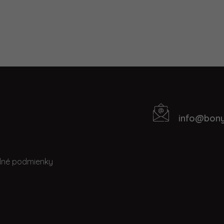
info
@
bony
Kontakt
t
né podmienky