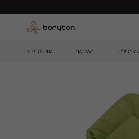
Prejsť
na
obsah
DETSKÁ IZBA
MATRACE
LÔŽKOVI