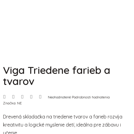
Viga Triedene farieb a
tvarov
Priemerné
Neohodnotené
Podrobnosti hodnotenia
hodnotenie
Značka:
NE
produktu
je
0,0
Drevená skladačka na triedenie tvarov a farieb rozvíja
z
5
kreativitu a logické myslenie detí, ideálna pre zábavu i
hviezdičiek.
učenie.