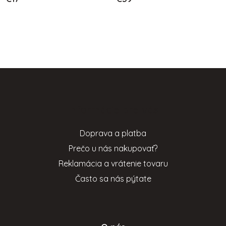
Z
á
p
Informácie pre vás
ä
t
Doprava a platba
i
Prečo u nás nakupovať?
e
Reklamácia a vrátenie tovaru
Často sa nás pýtate