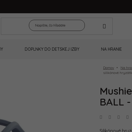
NY
DOPLNKY DO DETSKEJ IZBY
NA HRANIE
Domov
Na hra
silikónové hryzát
Mushie
BALL -
Silikónové hry