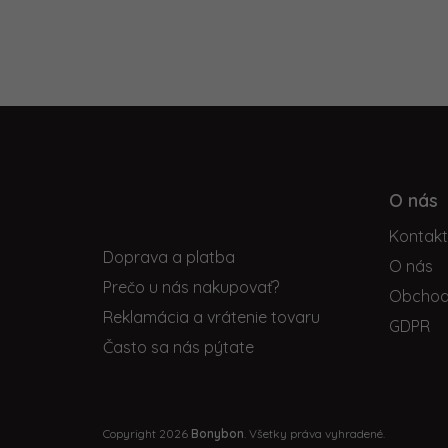
Z
á
p
O nás
Informácie pre vás
ä
Kontak
t
Doprava a platba
i
O nás
Prečo u nás nakupovať?
e
Obchod
Reklamácia a vrátenie tovaru
GDPR
Často sa nás pýtate
Copyright 2026
Bonybon
. Všetky práva vyhradené.