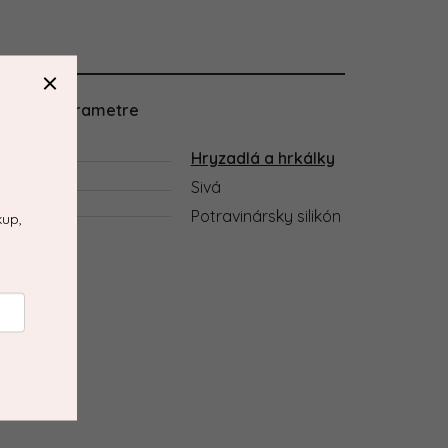
atočné parametre
gória
Hryzadlá a hrkálky
ba
Sivá
riál
Potravinársky silikón
kup,