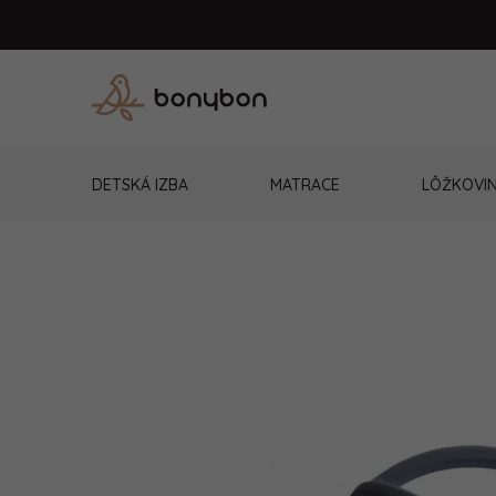
Prejsť
na
obsah
DETSKÁ IZBA
MATRACE
LÔŽKOVI