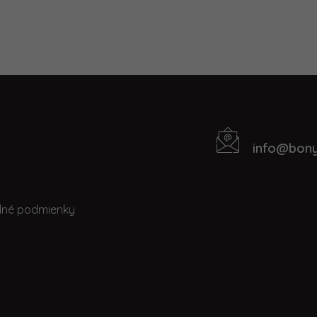
info
@
bony
Kontakt
t
né podmienky