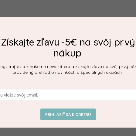
 silikónu, ktorý je dokonale jemný pre upokojenie
Dod
€ na svôj prvý
Získajte zľavu -5
 prvým zúbkom. Veľkosť a tvar je navrhnutá tak,
Kate
nákup
Far
Mate
egistrujte sa k našemu newsletteru a získajte zľavu na svôj prvý ná
pravidelný prehľad o novinkách a špeciálnych akciách.
VC a ftalátov.
aponátom a dôkladne opláchnite.
PRIHLÁSIŤ SA K ODBERU