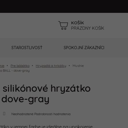
NÁKUPNÝ
PRÁZDNY KOŠÍK
KOŠÍK
STAROSTLIVOSŤ
SPOKOJNÍ ZÁKAZNÍCI
nie
Pre bábätko
Hryzadlá a hrkálky
Mushie
ko BALL - dove-gray
 silikónové hryzátko
 dove-gray
Priemerné
Neohodnotené
Podrobnosti hodnotenia
hodnotenie
produktu
je
zátko v jemnej farbe je ideálne na upokojenie