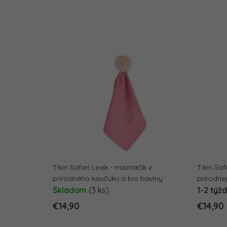
Tikiri Safari Levík - maznáčik z
Tikiri Sa
prírodného kaučuku a bio bavlny
prírodne
Skladom
(3 ks)
1-2 týž
€14,90
€14,90