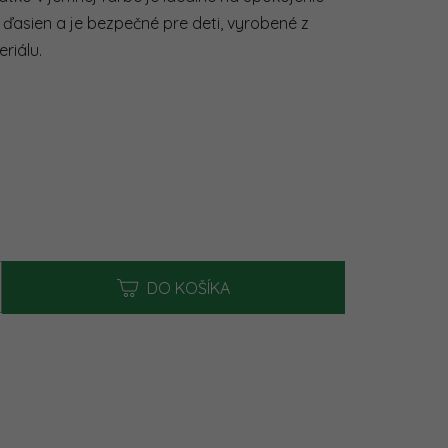
0,0
asien a je bezpečné pre deti, vyrobené z
z
5
riálu.
hviezdičiek.
na:
DO KOŠÍKA