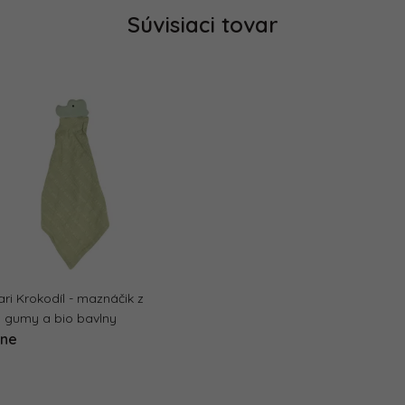
Súvisiaci tovar
fari Krokodíl - maznáčik z
j gumy a bio bavlny
dne