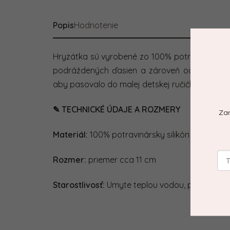
Popis
Hodnotenie
Hryzátka sú vyrobené zo 100% potravinárskeho
podráždených ďasien a zároveň odolný proti
aby pasovalo do malej detskej ručičky.
✎ TECHNICKÉ ÚDAJE A ROZMERY
Zar
Materiál:
100% potravinársky silikón bez BPA, P
Rozmer:
priemer cca 11 cm
Starostlivosť:
Umyte teplou vodou, prípadne s