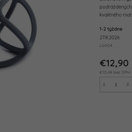
podráždených ď
kvalitného mate
1-2 týždne
27.8.2026
LG004
€12,90
€10,49 bez DPH
Jednotková ce