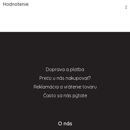
Hodnotenie
Z
á
p
Informácie pre vás
ä
t
Doprava a platba
i
Prečo u nás nakupovať?
e
Reklamácia a vrátenie tovaru
Často sa nás pýtate
O nás