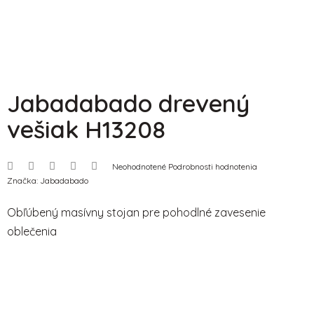
Jabadabado drevený
vešiak H13208
Priemerné
Neohodnotené
Podrobnosti hodnotenia
hodnotenie
Značka:
Jabadabado
produktu
je
0,0
Obľúbený masívny stojan pre pohodlné zavesenie
z
5
oblečenia
hviezdičiek.