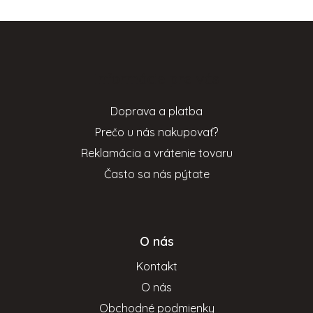
Z
á
p
Informácie pre vás
ä
t
Doprava a platba
i
Prečo u nás nakupovať?
e
Reklamácia a vrátenie tovaru
Často sa nás pýtate
O nás
Kontakt
O nás
Obchodné podmienky