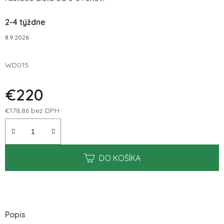
2-4 týždne
8.9.2026
WD015
€220
€178,86 bez DPH
Jednotková cena:
DO KOŠÍKA
Popis