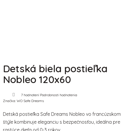
Detská biela postieľka
Nobleo 120x60
Priemerné
7 hodnotení
Podrobnosti hodnotenia
hodnotenie
Značka:
WO Safe Dreams
produktu
je
4,1
Detská postieľka Safe Dreams Nobleo vo francúzskom
z
5
štýle kombinuje eleganciu s bezpečnosťou, ideálna pre
hviezdičiek.
rastúce dieťa od 0-3 rokov.