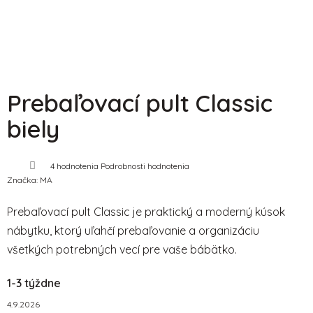
Prebaľovací pult Classic
biely
Priemerné
4 hodnotenia
Podrobnosti hodnotenia
hodnotenie
Značka:
MA
produktu
je
3,8
Prebaľovací pult Classic je praktický a moderný kúsok
z
5
nábytku, ktorý uľahčí prebaľovanie a organizáciu
hviezdičiek.
všetkých potrebných vecí pre vaše bábätko.
1-3 týždne
4.9.2026