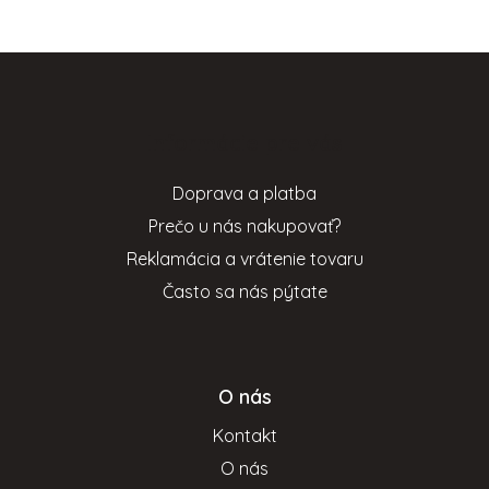
Z
á
p
Informácie pre vás
ä
t
Doprava a platba
i
Prečo u nás nakupovať?
e
Reklamácia a vrátenie tovaru
Často sa nás pýtate
O nás
Kontakt
O nás