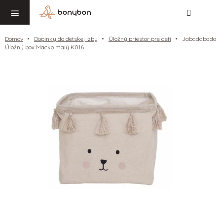
Hľadať
NÁ
Prejsť
KO
na
obsah
Domov
Doplnky do detskej izby
Úložný priestor pre deti
Jabadabado
Úložný box Macko malý K016