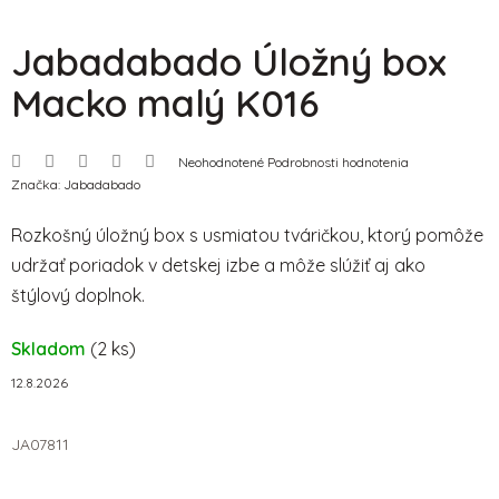
Jabadabado Úložný box
Macko malý K016
Priemerné
Neohodnotené
Podrobnosti hodnotenia
hodnotenie
Značka:
Jabadabado
produktu
je
0,0
Rozkošný úložný box s usmiatou tváričkou, ktorý pomôže
z
5
udržať poriadok v detskej izbe a môže slúžiť aj ako
hviezdičiek.
štýlový doplnok.
Skladom
(2 ks)
12.8.2026
JA07811