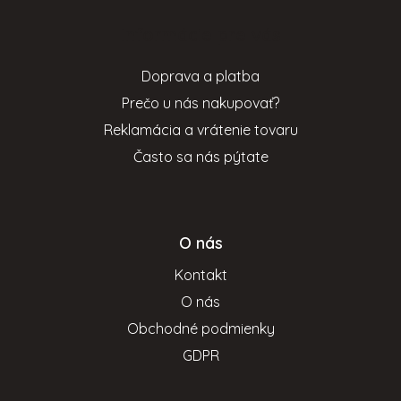
p
Informácie pre vás
ä
t
Doprava a platba
i
Prečo u nás nakupovať?
e
Reklamácia a vrátenie tovaru
Často sa nás pýtate
O nás
Kontakt
O nás
Obchodné podmienky
GDPR