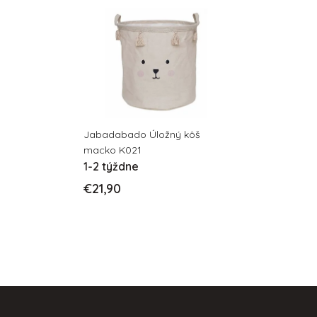
Jabadabado Úložný kôš
macko K021
1-2 týždne
€21,90
Z
á