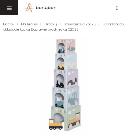
Hľadať
NÁ
Prejsť
KO
na
obsah
Domov
Na hranie
Hračky
Stavebnice a kocky
Jabadabado
skladacie kocky Dopravné prostriedky C2522