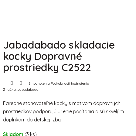
Jabadabado skladacie
kocky Dopravné
prostriedky C2522
Priemerné
3 hodnotenia
Podrobnosti hodnotenia
hodnotenie
Značka:
Jabadabado
produktu
je
2,7
Farebné stohovateľné kocky s motívom dopravných
z
5
prostriedkov podporujú učenie počítania a sú skvelým
hviezdičiek.
doplnkom do detskej izby.
Skladom
(3 ks)