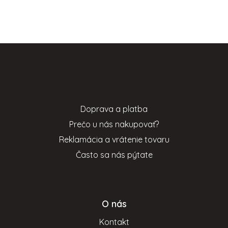
Z
á
p
Informácie pre vás
ä
t
Doprava a platba
i
Prečo u nás nakupovať?
e
Reklamácia a vrátenie tovaru
Často sa nás pýtate
O nás
Kontakt