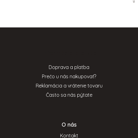
Z
á
p
Informácie pre vás
ä
t
Doprava a platba
i
Prečo u nás nakupovať?
e
Reklamácia a vrátenie tovaru
Často sa nás pýtate
O nás
Kontakt