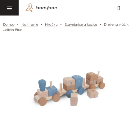
Hľadať
NÁ
Prejsť
KO
na
obsah
Domov
Na hranie
Hračky
Stavebnice a kocky
Drevený vláčik
Jollein Blue