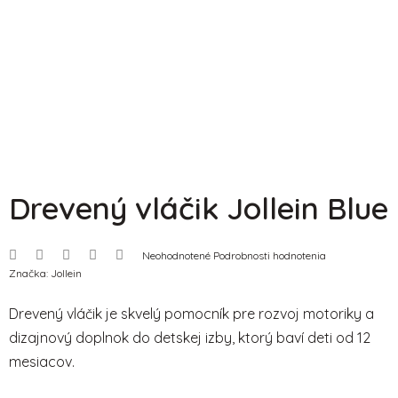
Drevený vláčik Jollein Blue
Priemerné
Neohodnotené
Podrobnosti hodnotenia
hodnotenie
Značka:
Jollein
produktu
je
0,0
Drevený vláčik je skvelý pomocník pre rozvoj motoriky a
z
5
dizajnový doplnok do detskej izby, ktorý baví deti od 12
hviezdičiek.
mesiacov.