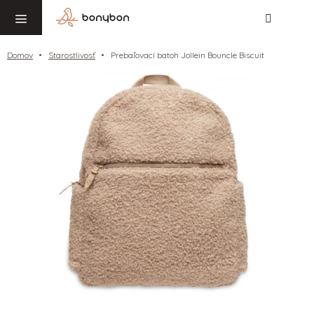
Hľadať
NÁ
Prejsť
KO
na
obsah
Domov
Starostlivosť
Prebaľovací batoh Jollein Bouncle Biscuit