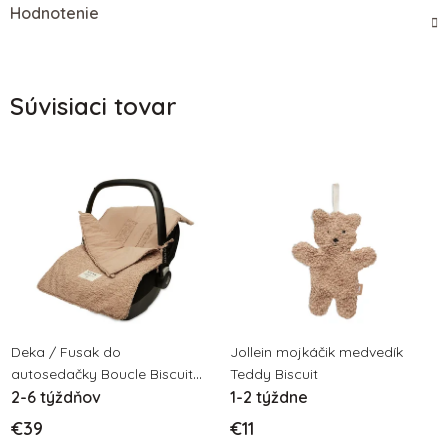
Hodnotenie
Súvisiaci tovar
Deka / Fusak do
Jollein mojkáčik medvedík
autosedačky Boucle Biscuit
Teddy Biscuit
jollein
2-6 týždňov
1-2 týždne
€39
€11