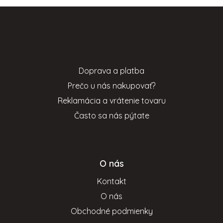
Z
á
p
Informácie pre vás
ä
t
Doprava a platba
i
Prečo u nás nakupovať?
e
Reklamácia a vrátenie tovaru
Často sa nás pýtate
O nás
Kontakt
O nás
Obchodné podmienky