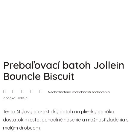
Prebaľovací batoh Jollein
Bouncle Biscuit
Priemerné
Neohodnotené
Podrobnosti hodnotenia
hodnotenie
Značka:
Jollein
produktu
je
0,0
Tento štýlový a praktický batoh na plienky ponúka
z
5
dostatok miesta, pohodlné nosenie a možnosť zladenia s
hviezdičiek.
malým drobcom.