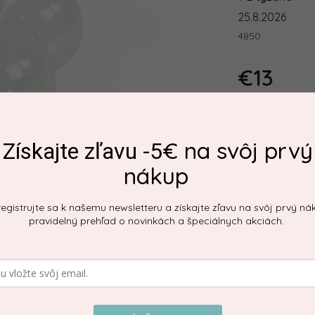
25.8.2026
4850
€13
€10,57 bez DPH
Jednotková ce
€ na svôj prvý
Získajte zľavu -5
nákup
egistrujte sa k našemu newsletteru a získajte zľavu na svôj prvý ná
pravidelný prehľad o novinkách a špeciálnych akciách.