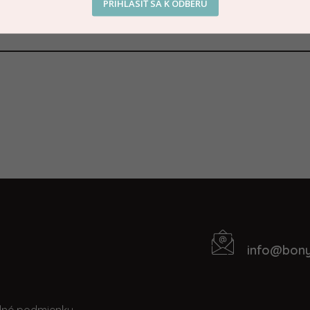
PRIHLÁSIŤ SA K ODBERU
info
@
bony
Kontakt
t