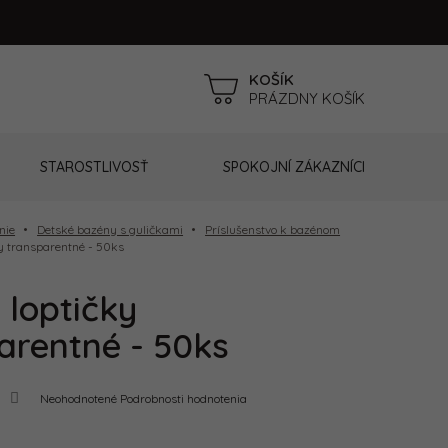
NÁKUPNÝ
PRÁZDNY KOŠÍK
KOŠÍK
STAROSTLIVOSŤ
SPOKOJNÍ ZÁKAZNÍCI
nie
Detské bazény s guličkami
Príslušenstvo k bazénom
y transparentné - 50ks
 loptičky
arentné - 50ks
Priemerné
Neohodnotené
Podrobnosti hodnotenia
hodnotenie
produktu
je