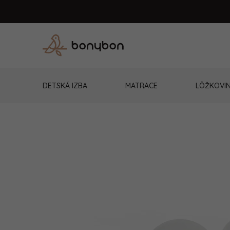
Prejsť
na
obsah
DETSKÁ IZBA
MATRACE
LÔŽKOVI