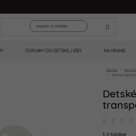
NY
DOPLNKY DO DETSKEJ IZBY
NA HRANIE
Domov
Na hra
Detské loptičk
Detské
transp
1-2 týždne