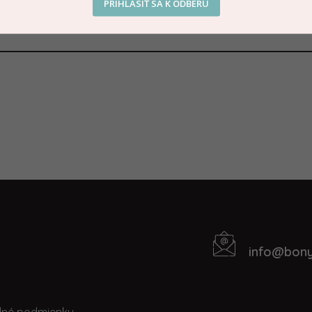
PRIHLÁSIŤ SA K ODBERU
info
@
bony
Kontakt
t