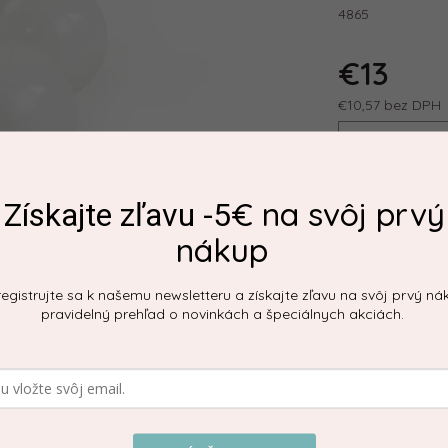
4865
€13
€10,57 bez DPH
Jednotková ce
€ na svôj prvý
Získajte zľavu -5
nákup
egistrujte sa k našemu newsletteru a získajte zľavu na svôj prvý ná
pravidelný prehľad o novinkách a špeciálnych akciách.