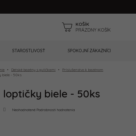
NÁKUPNÝ
PRÁZDNY KOŠÍK
KOŠÍK
STAROSTLIVOSŤ
SPOKOJNÍ ZÁKAZNÍCI
nie
Detské bazény s guličkami
Príslušenstvo k bazénom
y biele - 50ks
loptičky biele - 50ks
Priemerné
Neohodnotené
Podrobnosti hodnotenia
hodnotenie
produktu
je
0,0
z