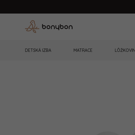
Prejsť
na
obsah
DETSKÁ IZBA
MATRACE
LÔŽKOVI