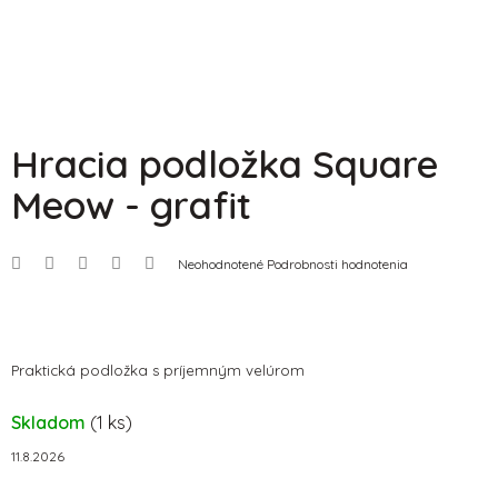
Hracia podložka Square
Meow - grafit
Priemerné
Neohodnotené
Podrobnosti hodnotenia
hodnotenie
produktu
je
0,0
z
5
Praktická podložka s príjemným velúrom
hviezdičiek.
Skladom
(1 ks)
11.8.2026