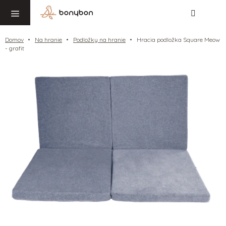
Hľadať
NÁ
Prejsť
KO
na
obsah
Domov
Na hranie
Podložky na hranie
Hracia podložka Square Meow
- grafit