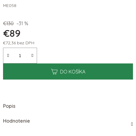
ME058
€130
–31 %
€89
€72,36 bez DPH
Jednotková cena:
DO KOŠÍKA
Popis
Hodnotenie