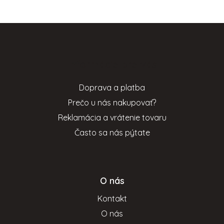
Z
á
p
Informácie pre vás
ä
t
Doprava a platba
i
Prečo u nás nakupovať?
e
Reklamácia a vrátenie tovaru
Často sa nás pýtate
O nás
Kontakt
O nás