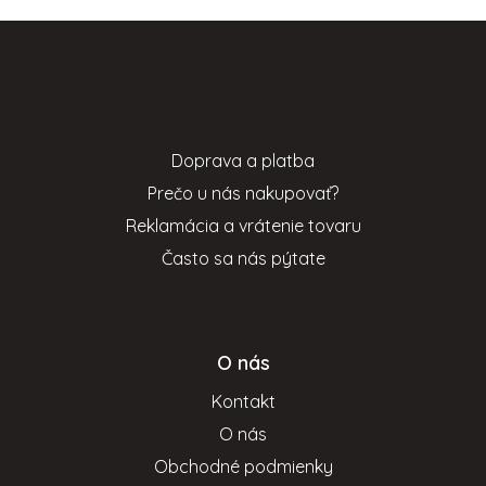
Z
á
p
Informácie pre vás
ä
t
Doprava a platba
i
Prečo u nás nakupovať?
e
Reklamácia a vrátenie tovaru
Často sa nás pýtate
O nás
Kontakt
O nás
Obchodné podmienky