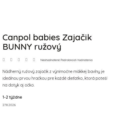
Canpol babies Zajačik
BUNNY ružový
Priemerné
Neohodnotené
Podrobnosti hodnotenia
hodnotenie
produktu
je
Nádherný ružový zajačik z výnimočne mäkkej bavlny je
0,0
ideálnou prvou hračkou pre každé dieťatko, ktorá poteší
z
5
na dotyk aj očko.
hviezdičiek.
1-2 týždne
27.8.2026