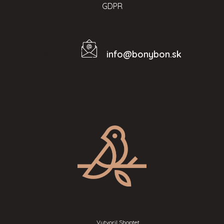
GDPR
info
@
bonybon.sk
Kontakt
Vytvoril Shoptet