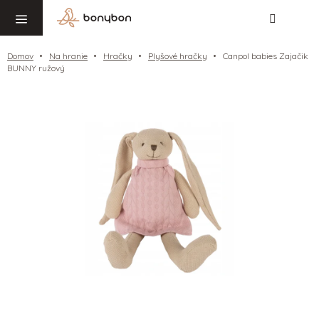
Hľadať
NÁ
Prejsť
KO
na
obsah
Domov
Na hranie
Hračky
Plyšové hračky
Canpol babies Zajačik
BUNNY ružový