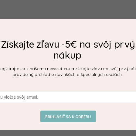
Dod
€ na svôj prvý
ka, ale je špeciálne navrhnutý pre najmenšie detičky? Služi na maznanie, 
Získajte zľavu -5
Kate
rodencovi darovať. Na mojkáčika môžete ľahko pripevniť cumlík alebo h
nákup
EAN
egistrujte sa k našemu newsletteru a získajte zľavu na svôj prvý ná
pravidelný prehľad o novinkách a špeciálnych akciách.
PRIHLÁSIŤ SA K ODBERU