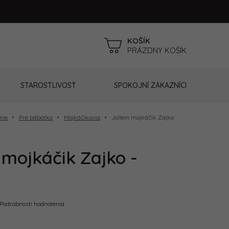
NÁKUPNÝ
PRÁZDNY KOŠÍK
KOŠÍK
STAROSTLIVOSŤ
SPOKOJNÍ ZÁKAZNÍCI
nie
Pre bábätko
Mojkáčikovia
Jollein mojkáčik Zajko
n mojkáčik Zajko -
é
Podrobnosti hodnotenia
e