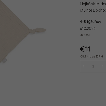
5,0
Mojkáčik je id
z
5
útulnosť, pohod
hviezdičie
4-8 týždňov
6.10.2026
JO061
€11
€8,94 bez DPH
Jednotková ce