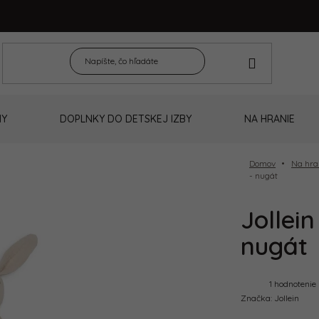
NY
DOPLNKY DO DETSKEJ IZBY
NA HRANIE
Domov
Na hra
- nugát
Jollei
nugát
Priemern
1 hodnotenie
hodnoteni
Značka:
Jollein
produktu
je