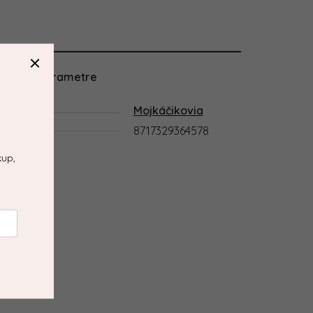
atočné parametre
utíšenie a ako verný priateľ pri 
gória
Mojkáčikovia
ryzátko, takže ich neustále hľadanie 
8717329364578
kup,