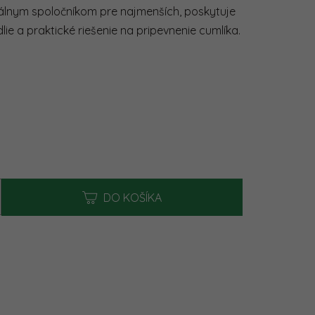
eálnym spoločníkom pre najmenších, poskytuje
lie a praktické riešenie na pripevnenie cumlíka.
k.
na:
DO KOŠÍKA