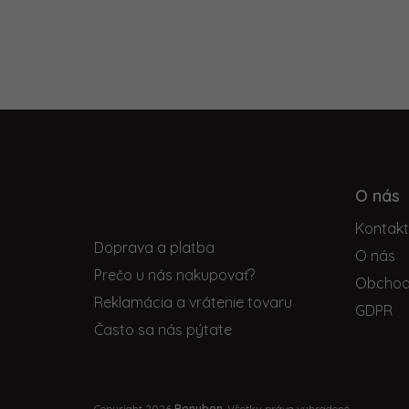
Z
á
p
O nás
Informácie pre vás
ä
Kontak
t
Doprava a platba
i
O nás
Prečo u nás nakupovať?
e
Obchod
Reklamácia a vrátenie tovaru
GDPR
Často sa nás pýtate
Copyright 2026
Bonybon
. Všetky práva vyhradené.