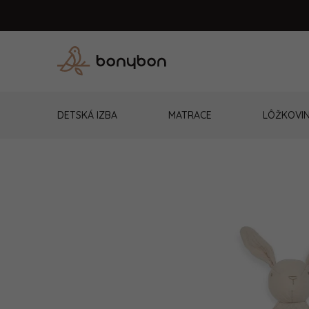
Prejsť
na
obsah
DETSKÁ IZBA
MATRACE
LÔŽKOVI