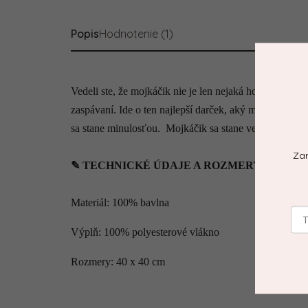
Popis
Hodnotenie (1)
Vedeli ste, že mojkáčik nie je len nejaká hocijaka hrač
zaspávaní. Ide o ten najlepší darček, aký môžete novo
Zar
✎ TECHNICKÉ ÚDAJE A ROZMERY
Materiál: 100% bavlna
Výplň: 100% polyesterové vlákno
Rozmery: 40 x 40 cm