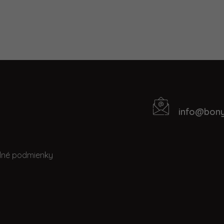
info
@
bony
Kontakt
t
né podmienky