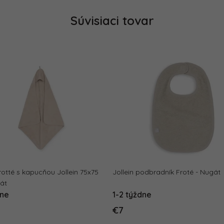
Súvisiaci tovar
rotté s kapucňou Jollein 75x75
Jollein podbradník Froté - Nugát
át
dne
1-2 týždne
€7