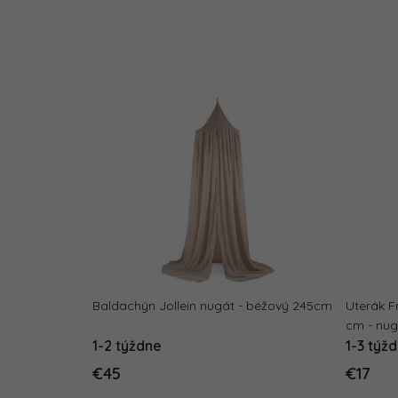
Baldachýn Jollein nugát - béžový 245cm
Uterák F
cm - nug
1-2 týždne
1-3 týž
€45
€17