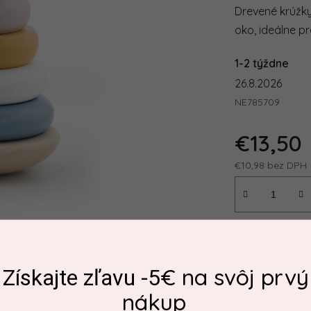
Drevené krúžky
oko, ideálne pr
1-2 týždne
26.8.2026
NE785709
€13,50
€10,98 bez DPH
Jednotková ce
€ na svôj prvý
Získajte zľavu -5
nákup