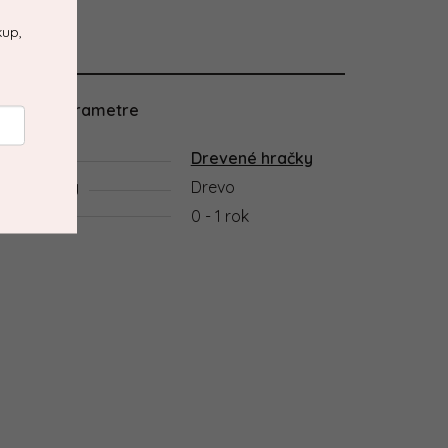
kup,
atočné parametre
gória
Drevené hračky
riál hračky
Drevo
0 - 1 rok