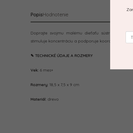
Zar
Popis
Hodnotenie
Doprajte svojmu malému dieťaťu sústredenie s d
stimuluje koncentráciu a podporuje koordináciu ruka
✎ TECHNICKÉ ÚDAJE A ROZMERY
Vek:
6 mes+
Rozmery:
18,5 x 7,5 x 9 cm
Materiál:
drevo