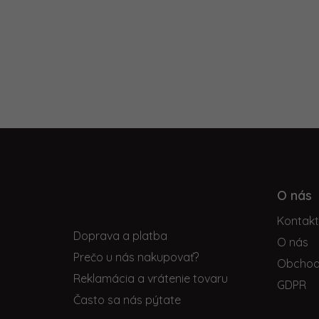
Z
á
p
O nás
Informácie pre vás
ä
Kontak
t
Doprava a platba
i
O nás
Prečo u nás nakupovať?
e
Obchod
Reklamácia a vrátenie tovaru
GDPR
Často sa nás pýtate