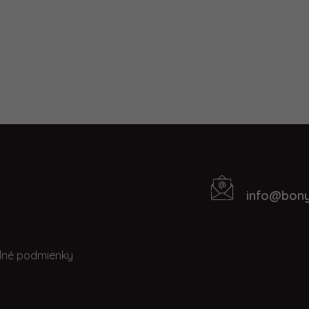
info
@
bony
Kontakt
t
né podmienky