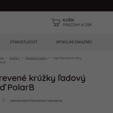
NÁKUPNÝ
PRÁZDNY KOŠÍK
KOŠÍK
STAROSTLIVOSŤ
SPOKOJNÍ ZÁKAZNÍCI
nie
Hračky
Drevené hračky
Viga Drevené krúžky
larB
revené krúžky ľadový
ď PolarB
Priemerné
Neohodnotené
Podrobnosti hodnotenia
hodnotenie
produktu
je