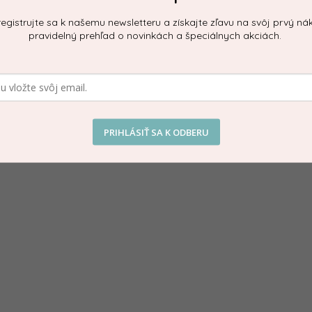
egistrujte sa k našemu newsletteru a získajte zľavu na svôj prvý ná
pravidelný prehľad o novinkách a špeciálnych akciách.
Dod
revenou zatĺkacou hrou od švédskej značky Stoy. Hra
-oko. Drevená hra je z
CE certifikovaného dreva
Kate
Mate
PRIHLÁSIŤ SA K ODBERU
Vek