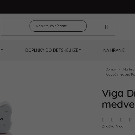
NY
DOPLNKY DO DETSKEJ IZBY
NA HRANIE
Domov
Na hra
ľadový medveď Po
Viga D
medve
Značka:
Viga