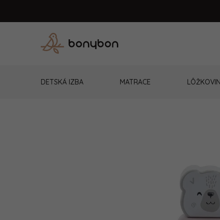
Prejsť
na
obsah
DETSKÁ IZBA
MATRACE
LÔŽKOVI