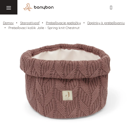
Hľadať
NÁ
Prejsť
KO
na
obsah
Domov
Starostlivosť
Prebaľovacie podložky
Doplnky k prebaľovaniu
Prebaľovací košík Jolle - Spring knit Chestnut