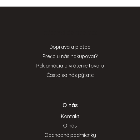
Z
á
p
Informácie pre vás
ä
t
Doprava a platba
i
Prečo u nás nakupovať?
e
Reklamácia a vrátenie tovaru
Často sa nás pýtate
O nás
Kontakt
O nás
Obchodné podmienky