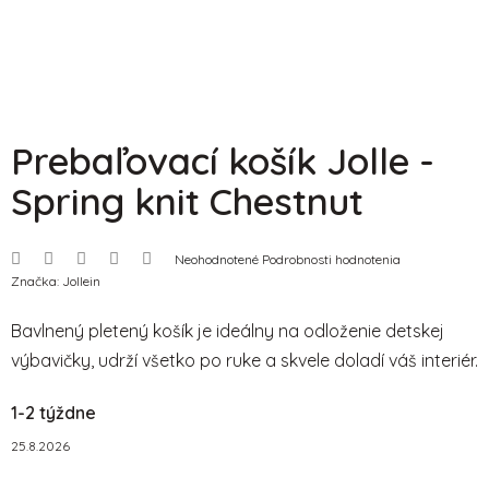
Prebaľovací košík Jolle -
Spring knit Chestnut
Priemerné
Neohodnotené
Podrobnosti hodnotenia
hodnotenie
Značka:
Jollein
produktu
je
0,0
Bavlnený pletený košík je ideálny na odloženie detskej
z
5
výbavičky, udrží všetko po ruke a skvele doladí váš interiér.
hviezdičiek.
1-2 týždne
25.8.2026