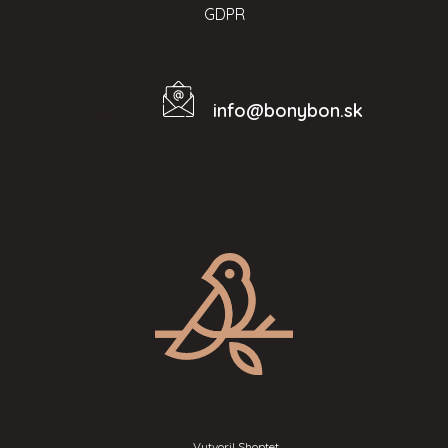
GDPR
info
@
bonybon.sk
Kontakt
Vytvoril Shoptet