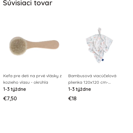
Súvisiaci tovar
Kefa pre deti na prvé vlásky z
Bambusová viacúčelová
kozieho vlasu - okrúhla
plienka 120x120 cm-
1-3 týždne
Bellflowers
1-3 týždne
€7,50
€18