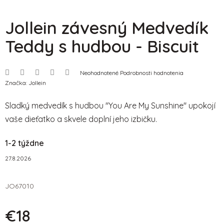
Jollein závesný Medvedík
Teddy s hudbou - Biscuit
Priemerné
Neohodnotené
Podrobnosti hodnotenia
hodnotenie
Značka:
Jollein
produktu
je
0,0
Sladký medvedík s hudbou "You Are My Sunshine" upokojí
z
5
vaše dieťatko a skvele doplní jeho izbičku.
hviezdičiek.
1-2 týždne
27.8.2026
JO67010
€18