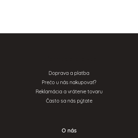
Z
á
p
Informácie pre vás
ä
t
Doprava a platba
i
Prečo u nás nakupovať?
e
Reklamácia a vrátenie tovaru
Často sa nás pýtate
O nás