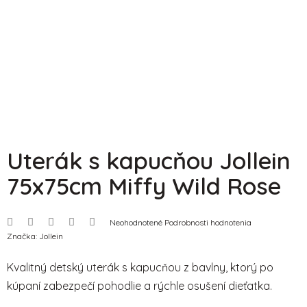
Uterák s kapucňou Jollein
75x75cm Miffy Wild Rose
Priemerné
Neohodnotené
Podrobnosti hodnotenia
hodnotenie
Značka:
Jollein
produktu
je
0,0
Kvalitný detský uterák s kapucňou z bavlny, ktorý po
z
5
kúpaní zabezpečí pohodlie a rýchle osušení dieťatka.
hviezdičiek.