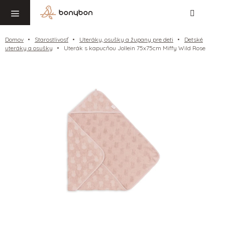
Hľadať
NÁ
Prejsť
KO
na
obsah
Domov
Starostlivosť
Uteráky, osušky a župany pre deti
Detské
uteráky a osušky
Uterák s kapucňou Jollein 75x75cm Miffy Wild Rose