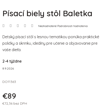
Písací biely stôl Baletka
Priemerné
Neohodnotené
Podrobnosti hodnotenia
hodnotenie
produktu
je
Detský písací stôl s lesnou tematikou ponúka praktické
0,0
poličky a skrinku, ideálny pre učenie a objavovanie pre
z
5
vaše dieťa.
hviezdičiek.
2-4 týždne
8.9.2026
DO11363
€89
€72,36 bez DPH