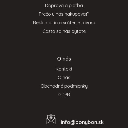
t
Doprava a platba
i
Prečo u nás nakupovať?
e
Reklamácia a vrátenie tovaru
Často sa nás pýtate
O nás
Kontakt
O nás
Obchodné podmienky
GDPR
info
@
bonybon.sk
Kontakt