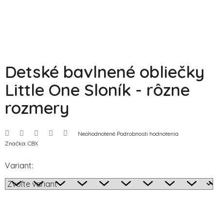
Detské bavlnené obliečky
Little One Sloník - rôzne
rozmery
Priemerné
Neohodnotené
Podrobnosti hodnotenia
hodnotenie
Značka:
CBX
produktu
je
0,0
Variant:
z
5
hviezdičiek.