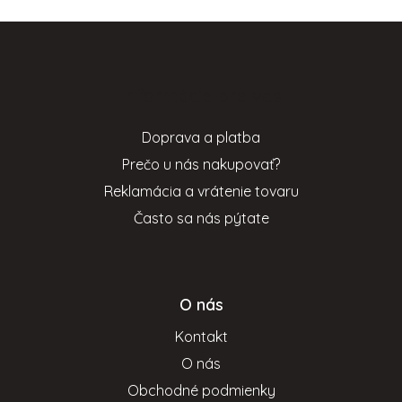
Z
á
p
Informácie pre vás
ä
t
Doprava a platba
i
Prečo u nás nakupovať?
e
Reklamácia a vrátenie tovaru
Často sa nás pýtate
O nás
Kontakt
O nás
Obchodné podmienky