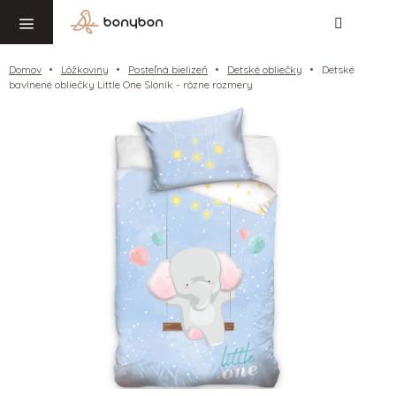
Hľadať
NÁ
Prejsť
KO
na
obsah
Domov
Lôžkoviny
Posteľná bielizeň
Detské obliečky
Detské
bavlnené obliečky Little One Sloník - rôzne rozmery