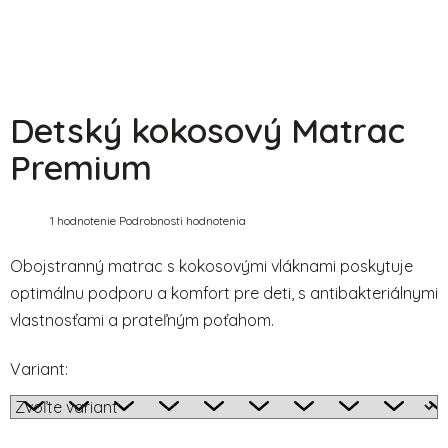
Detský kokosový Matrac
Premium
Priemerné
1 hodnotenie
Podrobnosti hodnotenia
hodnotenie
produktu
je
Obojstranný matrac s kokosovými vláknami poskytuje
5,0
optimálnu podporu a komfort pre deti, s antibakteriálnymi
z
5
vlastnosťami a prateľným poťahom.
hviezdičiek.
Variant: