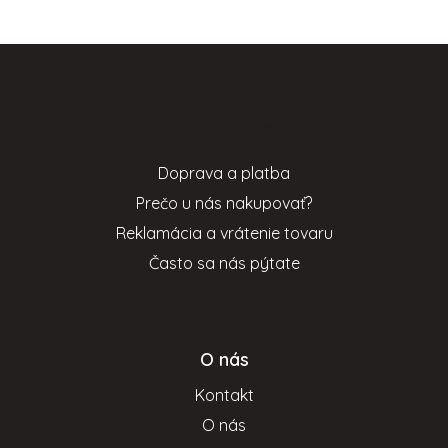
Z
á
p
Informácie pre vás
ä
t
Doprava a platba
i
Prečo u nás nakupovať?
e
Reklamácia a vrátenie tovaru
Často sa nás pýtate
O nás
Kontakt
O nás