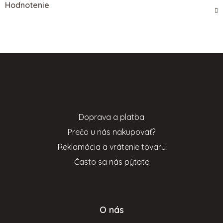
Hodnotenie
Z
á
p
Informácie pre vás
ä
t
Doprava a platba
i
Prečo u nás nakupovať?
e
Reklamácia a vrátenie tovaru
Často sa nás pýtate
O nás