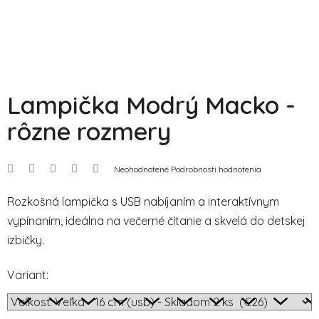
Lampička Modrý Macko -
rôzne rozmery
Priemerné
Neohodnotené
Podrobnosti hodnotenia
hodnotenie
produktu
je
Rozkošná lampička s USB nabíjaním a interaktívnym
0,0
vypínaním, ideálna na večerné čítanie a skvelá do detskej
z
5
izbičky.
hviezdičiek.
Variant: