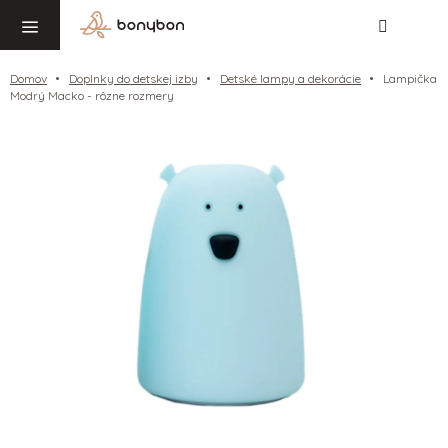
Hľadať
NÁ
Prejsť
KO
na
obsah
Domov
Doplnky do detskej izby
Detské lampy a dekorácie
Lampička
Modrý Macko - rôzne rozmery