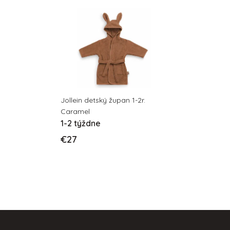
Jollein detský župan 1-2r.
Caramel
1-2 týždne
€27
Z
á