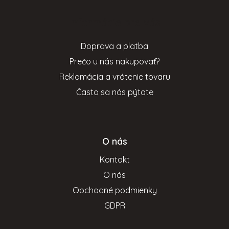
p
Informácie pre vás
ä
t
Doprava a platba
i
Prečo u nás nakupovať?
e
Reklamácia a vrátenie tovaru
Často sa nás pýtate
O nás
Kontakt
O nás
Obchodné podmienky
GDPR