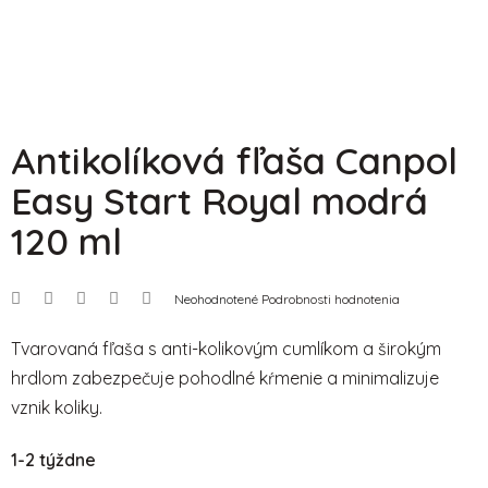
Antikolíková fľaša Canpol
Easy Start Royal modrá
120 ml
Priemerné
Neohodnotené
Podrobnosti hodnotenia
hodnotenie
produktu
je
Tvarovaná fľaša s anti-kolikovým cumlíkom a širokým
0,0
hrdlom zabezpečuje pohodlné kŕmenie a minimalizuje
z
5
vznik koliky.
hviezdičiek.
1-2 týždne