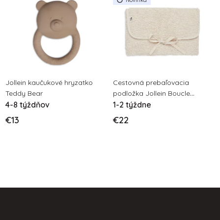
Novinka
Jollein kaučukové hryzatko
Cestovná prebaľovacia
Teddy Bear
podložka Jollein Boucle
4-8 týždňov
Naturel
1-2 týždne
€13
€22
Z
á
p