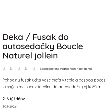
Deka / Fusak do
autosedačky Boucle
Naturel jollein
Priemerné
Neohodnotené
Podrobnosti hodnotenia
hodnotenie
produktu
je
Pohodlný fusák udrží vaše dieťa v teple a bezpečí počas
0,0
zimných mesiacov, ideálny do autosedačky aj kočíka.
z
5
hviezdičiek.
2-6 týždňov
30.9.2026