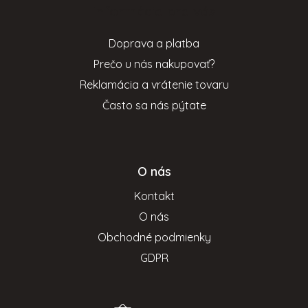
Informácie pre vás
ä
t
Doprava a platba
i
Prečo u nás nakupovať?
e
Reklamácia a vrátenie tovaru
Často sa nás pýtate
O nás
Kontakt
O nás
Obchodné podmienky
GDPR