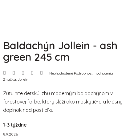
Baldachýn Jollein - ash
green 245 cm
Priemerné
Neohodnotené
Podrobnosti hodnotenia
hodnotenie
Značka:
Jollein
produktu
je
0,0
Zútulnite detskú izbu moderným baldachýnom v
z
5
forestovej farbe, ktorý slúži ako moskytiéra a krásny
hviezdičiek.
doplnok nad postieľku.
1-3 týždne
8.9.2026