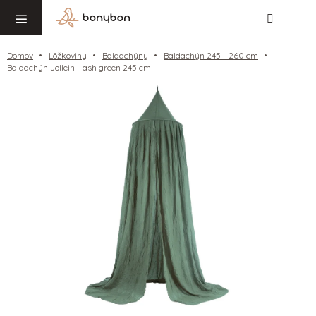
Hľadať
NÁ
Prejsť
KO
na
obsah
Domov
Lôžkoviny
Baldachýny
Baldachýn 245 - 260 cm
Baldachýn Jollein - ash green 245 cm