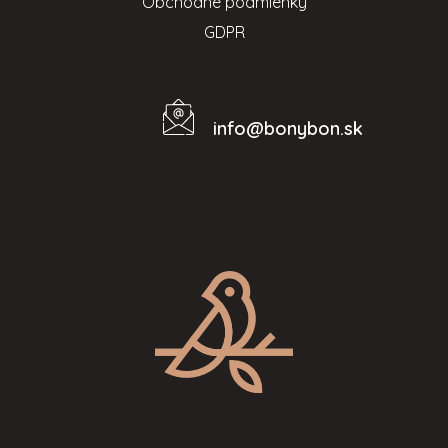
Obchodné podmienky
GDPR
info
@
bonybon.sk
Kontakt