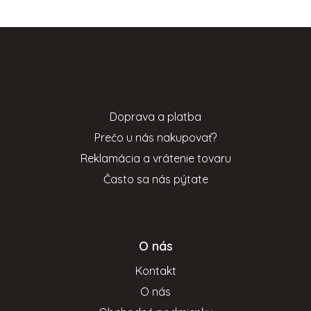
Z
á
p
Informácie pre vás
ä
t
Doprava a platba
i
Prečo u nás nakupovať?
e
Reklamácia a vrátenie tovaru
Často sa nás pýtate
O nás
Kontakt
O nás