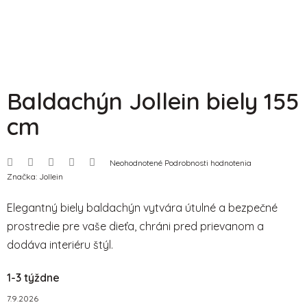
Baldachýn Jollein biely 155
cm
Priemerné
Neohodnotené
Podrobnosti hodnotenia
hodnotenie
Značka:
Jollein
produktu
je
0,0
Elegantný biely baldachýn vytvára útulné a bezpečné
z
5
prostredie pre vaše dieťa, chráni pred prievanom a
hviezdičiek.
dodáva interiéru štýl.
1-3 týždne
7.9.2026