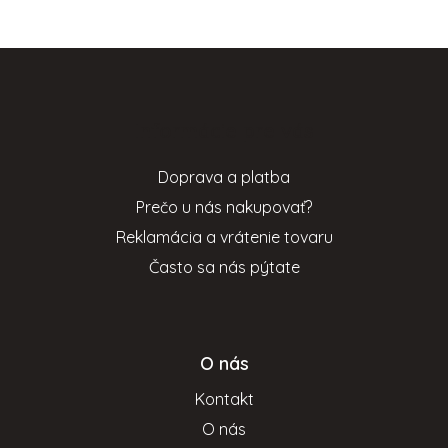
Z
á
p
Informácie pre vás
ä
t
Doprava a platba
i
Prečo u nás nakupovať?
e
Reklamácia a vrátenie tovaru
Často sa nás pýtate
O nás
Kontakt
O nás