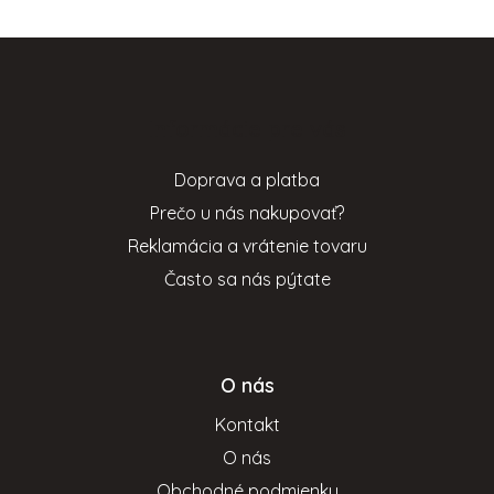
Z
á
p
Informácie pre vás
ä
t
Doprava a platba
i
Prečo u nás nakupovať?
e
Reklamácia a vrátenie tovaru
Často sa nás pýtate
O nás
Kontakt
O nás
Obchodné podmienky