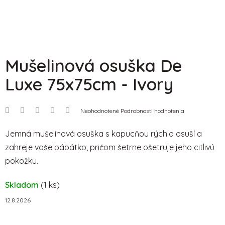
Mušelinová osuška De
Luxe 75x75cm - Ivory
Priemerné
Neohodnotené
Podrobnosti hodnotenia
hodnotenie
produktu
je
Jemná mušelínová osuška s kapucňou rýchlo osuší a
0,0
zahreje vaše bábätko, pričom šetrne ošetruje jeho citlivú
z
5
pokožku.
hviezdičiek.
Skladom
(1 ks)
12.8.2026